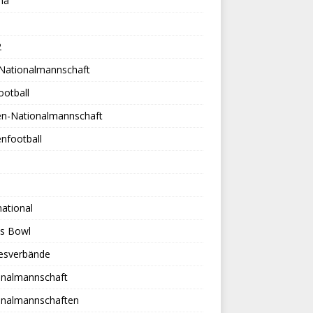
na
2
-Nationalmannschaft
ootball
en-Nationalmannschaft
nfootball
national
es Bowl
esverbände
onalmannschaft
onalmannschaften