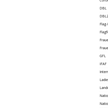
Coro
DBL
DBL
Flag
Flagf
Frau
Fraue
GFL
IFAF
Inter
Ladi
Land
Nati
Nati