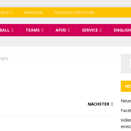
 AFVD
IMPRESSUM
DATENSCHUTZRICHTLINIE
BALL
TEAMS
AFVD
SERVICE
ENGLISH
nd(1)
NE
Neue
NÄCHSTER
Facet
Volle
errei