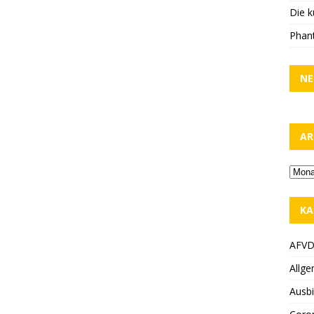
Die k
Phant
NE
AR
KA
AFV
Allge
Ausbi