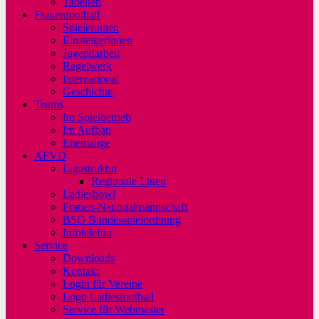
Tabellen
Frauenfootball
Spielerinnen
Einsteigerinnen
Jugendarbeit
Regelwerk
International
Geschichte
Teams
Im Spielbetrieb
Im Aufbau
Ehemalige
AFVD
Ligastruktur
Regionale Ligen
Ladiesbowl
Frauen-Nationalmannschaft
BSO Bundesspielordnung
Infotelefon
Service
Downloads
Kontakt
Login für Vereine
Logo Ladiesfootball
Service für Webmaster