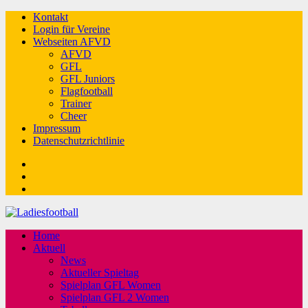
Kontakt
Login für Vereine
Webseiten AFVD
AFVD
GFL
GFL Juniors
Flagfootball
Trainer
Cheer
Impressum
Datenschutzrichtlinie
Facebook
Twitter
Youtube
Home
Aktuell
News
Aktueller Spieltag
Spielplan GFL Women
Spielplan GFL 2 Women