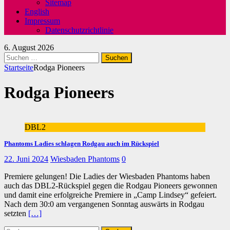
Sitemap
English
Impressum
Datenschutzrichtlinie
6. August 2026
Suchen
nach:
Startseite
Rodga Pioneers
Rodga Pioneers
DBL2
Phantoms Ladies schlagen Rodgau auch im Rückspiel
22. Juni 2024
Wiesbaden Phantoms
0
Premiere gelungen! Die Ladies der Wiesbaden Phantoms haben
auch das DBL2-Rückspiel gegen die Rodgau Pioneers gewonnen
und damit eine erfolgreiche Premiere in „Camp Lindsey“ gefeiert.
Nach dem 30:0 am vergangenen Sonntag auswärts in Rodgau
setzten
[…]