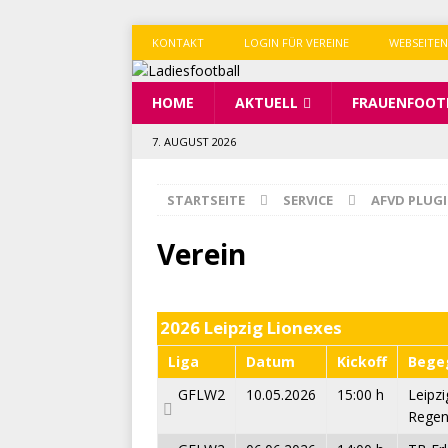
KONTAKT
LOGIN FÜR VEREINE
WEBSEITEN
HOME
AKTUELL
FRAUENFOOT
7. AUGUST 2026
STARTSEITE
SERVICE
AFVD PLUG
Verein
2026 Leipzig Lionexes
Liga
Datum
Kickoff
Bege
GFLW2
10.05.2026
15:00 h
Leipzi
Regen