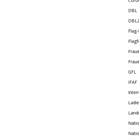
Coro
DBL
DBL
Flag
Flagf
Frau
Fraue
GFL
IFAF
Inter
Ladi
Land
Nati
Nati