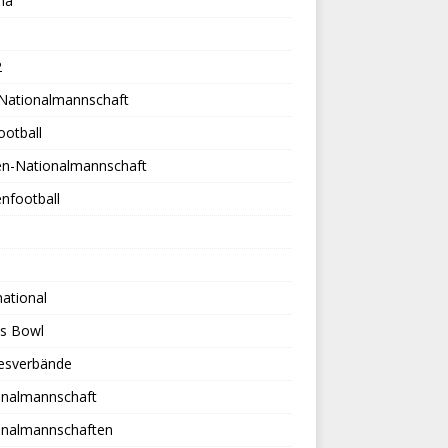
na
2
-Nationalmannschaft
ootball
en-Nationalmannschaft
nfootball
national
es Bowl
esverbände
onalmannschaft
onalmannschaften