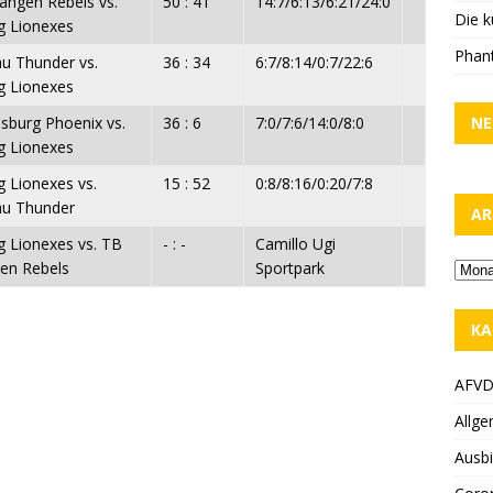
langen Rebels vs.
50 : 41
14:7/6:13/6:21/24:0
Die k
ig Lionexes
Phant
u Thunder vs.
36 : 34
6:7/8:14/0:7/22:6
ig Lionexes
NE
sburg Phoenix vs.
36 : 6
7:0/7:6/14:0/8:0
ig Lionexes
g Lionexes vs.
15 : 52
0:8/8:16/0:20/7:8
u Thunder
AR
g Lionexes vs. TB
- : -
Camillo Ugi
gen Rebels
Sportpark
KA
AFV
Allge
Ausbi