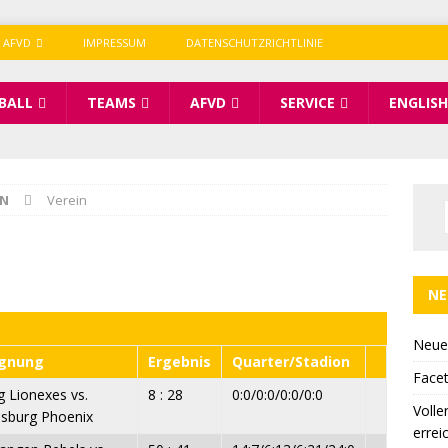
 AFVD
IMPRESSUM
DATENSCHUTZRICHTLINIE
BALL
TEAMS
AFVD
SERVICE
ENGLISH
IN
Verein
NE
Neue
gnung
Ergebnis
Quarter/Stadion
Facet
g Lionexes vs.
8 : 28
0:0/0:0/0:0/0:0
Volle
sburg Phoenix
errei