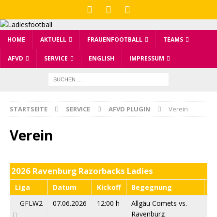
HOME
AKTUELL
FRAUENFOOTBALL
TEAMS
AFVD
SERVICE
ENGLISH
IMPRESSUM
STARTSEITE
SERVICE
AFVD PLUGIN
Verein
Verein
2026 Ravenburg Razorbacks Ladies
Liga
Datum
Kickoff
Begegnung
Er
GFLW2
07.06.2026
12:00 h
Allgäu Comets vs.
54
Ravenburg