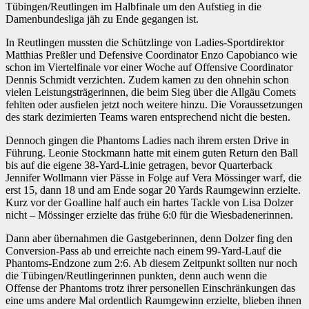
Tübingen/Reutlingen im Halbfinale um den Aufstieg in die
Damenbundesliga jäh zu Ende gegangen ist.
In Reutlingen mussten die Schützlinge von Ladies-Sportdirektor
Matthias Preßler und Defensive Coordinator Enzo Capobianco wie
schon im Viertelfinale vor einer Woche auf Offensive Coordinator
Dennis Schmidt verzichten. Zudem kamen zu den ohnehin schon
vielen Leistungsträgerinnen, die beim Sieg über die Allgäu Comets
fehlten oder ausfielen jetzt noch weitere hinzu. Die Voraussetzungen
des stark dezimierten Teams waren entsprechend nicht die besten.
Dennoch gingen die Phantoms Ladies nach ihrem ersten Drive in
Führung. Leonie Stockmann hatte mit einem guten Return den Ball
bis auf die eigene 38-Yard-Linie getragen, bevor Quarterback
Jennifer Wollmann vier Pässe in Folge auf Vera Mössinger warf, die
erst 15, dann 18 und am Ende sogar 20 Yards Raumgewinn erzielte.
Kurz vor der Goalline half auch ein hartes Tackle von Lisa Dolzer
nicht – Mössinger erzielte das frühe 6:0 für die Wiesbadenerinnen.
Dann aber übernahmen die Gastgeberinnen, denn Dolzer fing den
Conversion-Pass ab und erreichte nach einem 99-Yard-Lauf die
Phantoms-Endzone zum 2:6. Ab diesem Zeitpunkt sollten nur noch
die Tübingen/Reutlingerinnen punkten, denn auch wenn die
Offense der Phantoms trotz ihrer personellen Einschränkungen das
eine ums andere Mal ordentlich Raumgewinn erzielte, blieben ihnen