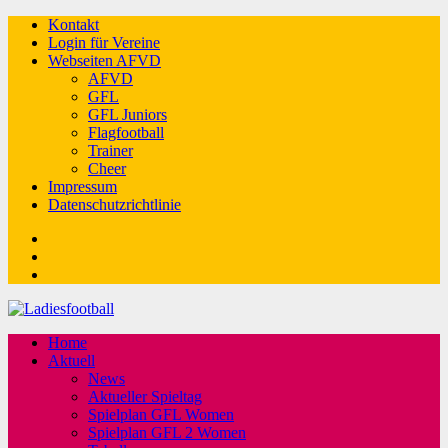
Kontakt
Login für Vereine
Webseiten AFVD
AFVD
GFL
GFL Juniors
Flagfootball
Trainer
Cheer
Impressum
Datenschutzrichtlinie
Facebook
Twitter
Youtube
Home
Aktuell
News
Aktueller Spieltag
Spielplan GFL Women
Spielplan GFL 2 Women