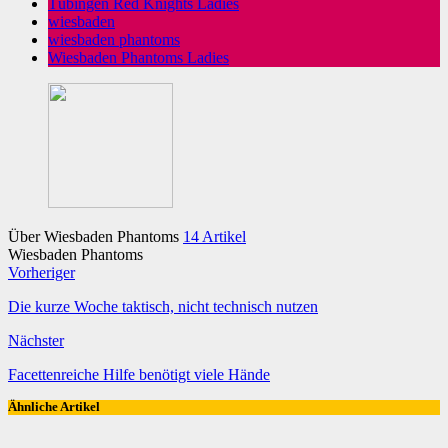
Tübingen Red Knights Ladies
wiesbaden
wiesbaden phantoms
Wiesbaden Phantoms Ladies
Über Wiesbaden Phantoms
14 Artikel
Wiesbaden Phantoms
Webseite
Vorheriger
Die kurze Woche taktisch, nicht technisch nutzen
Nächster
Facettenreiche Hilfe benötigt viele Hände
Ähnliche Artikel