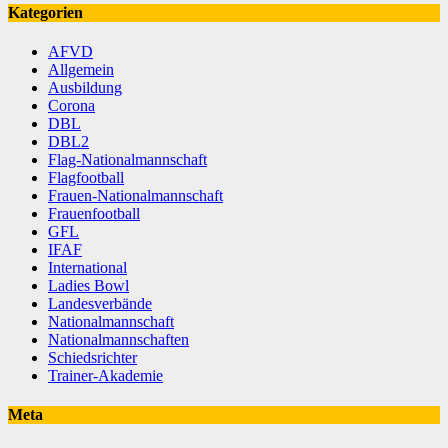
Kategorien
AFVD
Allgemein
Ausbildung
Corona
DBL
DBL2
Flag-Nationalmannschaft
Flagfootball
Frauen-Nationalmannschaft
Frauenfootball
GFL
IFAF
International
Ladies Bowl
Landesverbände
Nationalmannschaft
Nationalmannschaften
Schiedsrichter
Trainer-Akademie
Meta