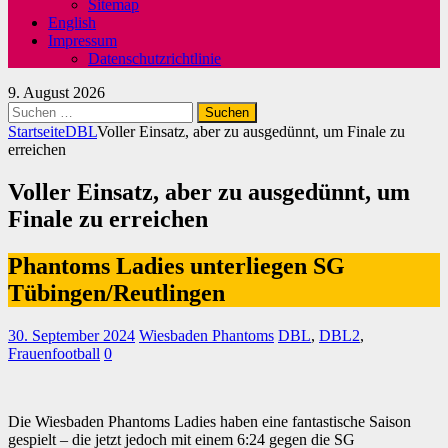
Sitemap
English
Impressum
Datenschutzrichtlinie
9. August 2026
Suchen
nach:
Startseite
DBL
Voller Einsatz, aber zu ausgedünnt, um Finale zu
erreichen
Voller Einsatz, aber zu ausgedünnt, um
Finale zu erreichen
Phantoms Ladies unterliegen SG
Tübingen/Reutlingen
30. September 2024
Wiesbaden Phantoms
DBL
,
DBL2
,
Frauenfootball
0
Die Wiesbaden Phantoms Ladies haben eine fantastische Saison
gespielt – die jetzt jedoch mit einem 6:24 gegen die SG