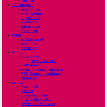
Tabellen
Frauenfootball
Spielerinnen
Einsteigerinnen
Jugendarbeit
Regelwerk
International
Geschichte
Teams
Im Spielbetrieb
Im Aufbau
Ehemalige
AFVD
Ligastruktur
Regionale Ligen
Ladiesbowl
Frauen-Nationalmannschaft
BSO Bundesspielordnung
Infotelefon
Service
Downloads
Kontakt
Login für Vereine
Logo Ladiesfootball
Service für Webmaster