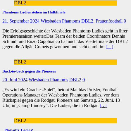
DBL2
Phantoms Ladies stehen im Halbfinale
21. September 2024
Wiesbaden Phantoms
DBL2
,
Frauenfootball
0
Die Erfolgsgeschichte der Wiesbaden Phantoms Ladies geht in ihrer
Premierensaison weiter:Das Team der beiden Coordinators Dennis
Schmidt und Enzo Capobianco hat auch das Viertelfinale der DBL2
gegen die Allgäu Comets gewonnen und steht damit im
[…]
DBL2
Back-to-back gegen die Pioneers
20. Juni 2024
Wiesbaden Phantoms
DBL2
0
„Es wird ein Coaches-Spiel“, betont Matthias Preßler, Football
Operations Manager der Wiesbaden Phantoms Ladies, vor dem
Rückspiel gegen die Rodgau Pioneers am Samstag, 22. Juni, 13
Uhr, in „Camp Lindsey“. Die Ladies, die in Rodgau
[…]
DBL2
„Play-offs, Ladies!