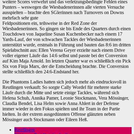
weitere Scores verwehrt und das verletzungsbedingte Fehlen eines
Punters – weswegen die Wiesbadenerinnen alle vierten Versuche
ausspielten – brachte den SGlerinnen nach Turnovers on Downs
mehrfach sehr gute
Feldpositionen ein, teilsweise in der Red Zone der
Wiesbadenerinnen. So gingen sie bis Ende des Quarters durch einen
Touchdown von Jaqueline Susan Kuchenbecker nach einem 17
Yards-Lauf, der von schwachen Tackles der Wiesbadenerinnen
unterstützt wurde, erstmals in Führung und bauten das 8:6 im dritten
Spielabschnitt aus: Ellen Verena Geyer erzielte nach einem Drive
voller eigener Läufe das 14:6 selbst und passte bei der Conversion
auf Kim Maja Arnold. Im letzten Quarter war es schließlich ein Pick
Six von Finja Marx, der die Entscheidung brachte. Die Conversion
stellte schließlich den 24:6-Endstand her.
Die Phantoms Ladies hatten sich jedoch mehr als eindrucksvoll in
Reutlingen verkauft: So sorgte Cally Wordel für mehrere starke
Läufe durch die Mitte und setzte einige Tackles, während sich
Helena Schuh, Annika Pamer, Leonie Stockmann, Vera Mössinger,
Claudia Bendel, Lisa Helm sowie Anna Ahlert in der Defense
immer wieder in den Fokus spielten und ihr Team in der Partie
hielten. In der extrem ausgedünnten Offense glänzten neben
Mössinger auch Stockmann oder Eileen Heß.
Reutlingen