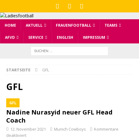
HOME
AKTUELL
FRAUENFOOTBALL
TEAMS
AFVD
SERVICE
ENGLISH
IMPRESSUM
STARTSEITE
GFL
GFL
GFL
Nadine Nurasyid neuer GFL Head
Coach
12. November 2021
Munich Cowboys
Kommentare
deaktiviert