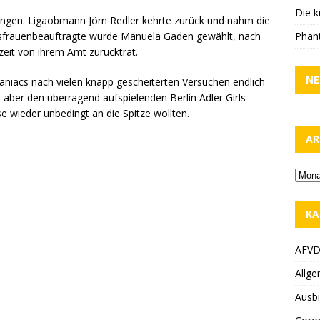
Die k
ngen. Ligaobmann Jörn Redler kehrte zurück und nahm die
Phant
esfrauenbeauftragte wurde Manuela Gaden gewählt, nach
eit von ihrem Amt zurücktrat.
NE
iacs nach vielen knapp gescheiterten Versuchen endlich
 aber den überragend aufspielenden Berlin Adler Girls
e wieder unbedingt an die Spitze wollten.
AR
KA
AFV
Allge
Ausbi