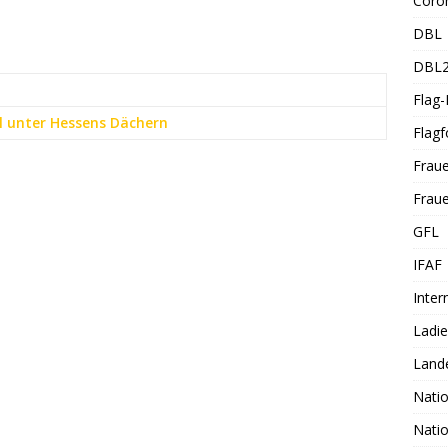
Coro
DBL
DBL
Flag
l unter Hessens Dächern
Flagf
Frau
Fraue
GFL
IFAF
Inter
Ladi
Land
Nati
Nati