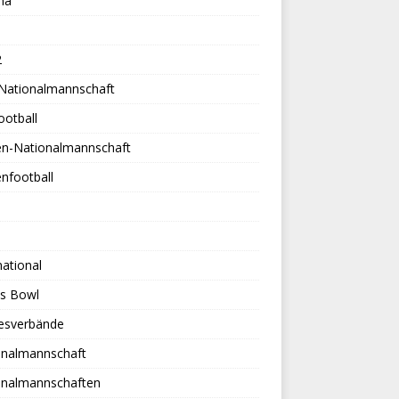
na
2
-Nationalmannschaft
ootball
en-Nationalmannschaft
nfootball
national
es Bowl
esverbände
onalmannschaft
onalmannschaften