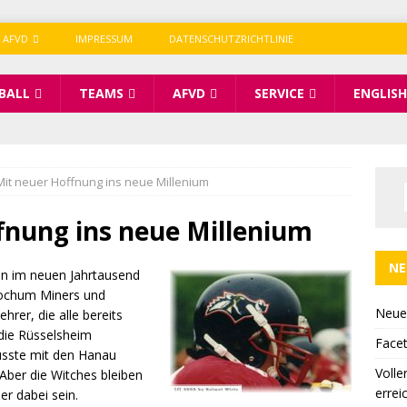
 AFVD
IMPRESSUM
DATENSCHUTZRICHTLINIE
BALL
TEAMS
AFVD
SERVICE
ENGLISH
Mit neuer Hoffnung ins neue Millenium
fnung ins neue Millenium
NE
on im neuen Jahrtausend
 Bochum Miners und
Neue
rer, die alle bereits
 die Rüsselsheim
Facet
usste mit den Hanau
Volle
Aber die Witches bleiben
errei
er dabei sein.