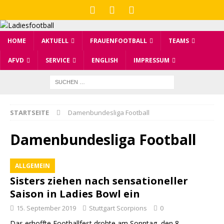
HOME
AKTUELL
FRAUENFOOTBALL
TEAMS
AFVD
SERVICE
ENGLISH
IMPRESSUM
STARTSEITE
Damenbundesliga Football
Damenbundesliga Football
ALLGEMEIN
Sisters ziehen nach sensationeller
Saison in Ladies Bowl ein
15. September 2019
Stuttgart Scorpions
0
Das erhoffte Footballfest drohte am Sonntag, den 8.