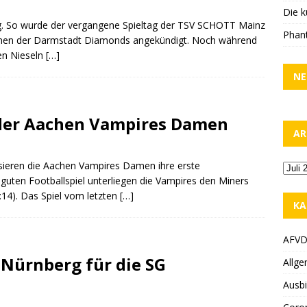
Die k
rig. So wurde der vergangene Spieltag der TSV SCHOTT Mainz
Phant
nnen der Darmstadt Diamonds angekündigt. Noch während
en Nieseln
[…]
NE
 der Aachen Vampires Damen
AR
ssieren die Aachen Vampires Damen ihre erste
guten Footballspiel unterliegen die Vampires den Miners
14). Das Spiel vom letzten
[…]
KA
AFV
 Nürnberg für die SG
Allge
Ausbi