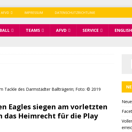
 AFVD
IMPRESSUM
DATENSCHUTZRICHTLINIE
BALL
TEAMS
AFVD
SERVICE
ENGLISH
NE
Neue
n Eagles siegen am vorletzten
Facet
h das Heimrecht für die Play
Volle
errei