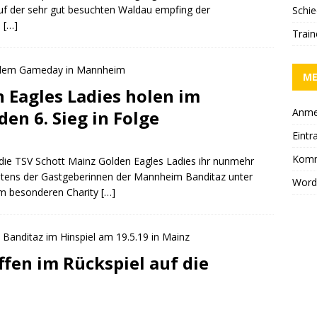
uf der sehr gut besuchten Waldau empfing der
Schie
e
[…]
Trai
M
 Eagles Ladies holen im
Anme
en 6. Sieg in Folge
Eintr
Komm
 die TSV Schott Mainz Golden Eagles Ladies ihr nunmehr
itens der Gastgeberinnen der Mannheim Banditaz unter
Word
em besonderen Charity
[…]
ffen im Rückspiel auf die