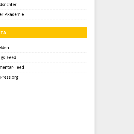
dsrichter
ner-Akademie
ETA
lden
ags-Feed
entar-Feed
Press.org