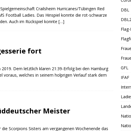
Coro
 Spielgemeinschaft Crailsheim Hurricanes/Tübingen Red
DBL
S Football Ladies. Das Hinspiel konnte die rot-schwarze
DBL
eiden. Auch im Rückspiel konnte
[…]
Flag
Flagf
Frau
esserie fort
Fraue
GFL
 2019. Dem letztlich klaren 21:39-Erfolg bei den Hamburg
iel voraus, welches in seinem holprigen Verlauf stark dem
IFAF
Inter
Ladi
Land
Süddeutscher Meister
Nati
Nati
ür die Scorpions Sisters am vergangenen Wochenende das