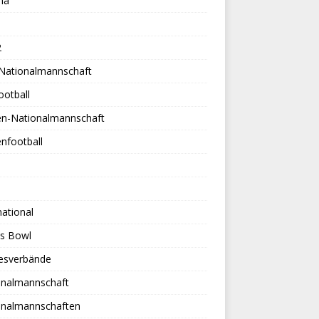
na
2
-Nationalmannschaft
ootball
en-Nationalmannschaft
nfootball
national
es Bowl
esverbände
onalmannschaft
onalmannschaften