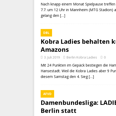
Nach knapp einem Monat Spielpause treffen 
7.7. um 12 Uhr in Mannheim (MTG Stadion) a
gelang den
[…]
DBL
Kobra Ladies behalten 
Amazons
3. Juli 2019
Berlin Kobra Ladies
0
Mit 24 Punkten im Gepäck bestiegen die Ham
Hansestadt. Weil die Kobra Ladies aber 9 Pu
diesem Samstag den 4. Sieg
[…]
AFVD
Damenbundesliga: LADIE
Berlin statt