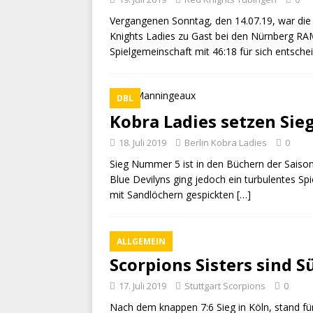
Vergangenen Sonntag, den 14.07.19, war die
Knights Ladies zu Gast bei den Nürnberg RAM
Spielgemeinschaft mit 46:18 für sich entsch
DBL
Kobra Ladies setzen Sieg
18. Juli 2019
Berlin Kobra Ladies
0
Sieg Nummer 5 ist in den Büchern der Saison
Blue Devilyns ging jedoch ein turbulentes Sp
mit Sandlöchern gespickten
[…]
ALLGEMEIN
Scorpions Sisters sind 
17. Juli 2019
Stuttgart Scorpions
0
Nach dem knappen 7:6 Sieg in Köln, stand f