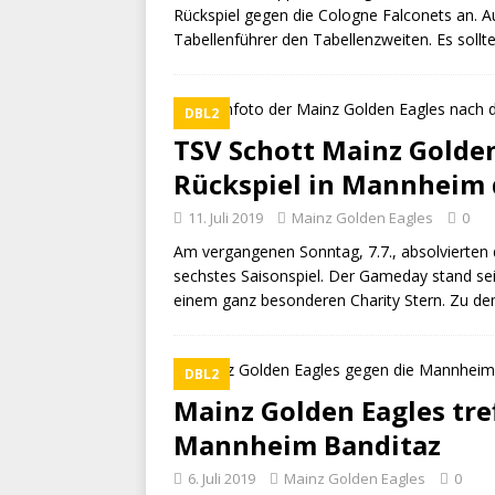
Rückspiel gegen die Cologne Falconets an. A
Tabellenführer den Tabellenzweiten. Es sollt
DBL2
TSV Schott Mainz Golden
Rückspiel in Mannheim d
11. Juli 2019
Mainz Golden Eagles
0
Am vergangenen Sonntag, 7.7., absolvierten
sechstes Saisonspiel. Der Gameday stand se
einem ganz besonderen Charity Stern. Zu d
DBL2
Mainz Golden Eagles tre
Mannheim Banditaz
6. Juli 2019
Mainz Golden Eagles
0