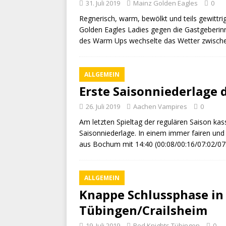
31. Juli 2019
Mainz Golden Eagles
0
Regnerisch, warm, bewölkt und teils gewitt
Golden Eagles Ladies gegen die Gastgeberi
des Warm Ups wechselte das Wetter zwisch
ALLGEMEIN
Erste Saisonniederlage
26. Juli 2019
Aachen Vampires
0
Am letzten Spieltag der regulären Saison ka
Saisonniederlage. In einem immer fairen und 
aus Bochum mit 14:40 (00:08/00:16/07:02/07:
ALLGEMEIN
Knappe Schlussphase in
Tübingen/Crailsheim
19. Juli 2019
Red Knights Tübingen
0