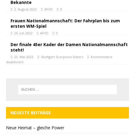
Bekannte
2. August 2022
AFVD
0
Frauen Nationalmannschaft: Der Fahrplan bis zum
ersten WM-Spiel
26. Juli 2022
AFVD
0
Der finale 45er Kader der Damen Nationalmannschaft
steht!
23. Mai 2023
Stuttgart Scorpions Sisters
Kommentare
deaktiviert
NEUESTE BEITRÄGE
Neue Heimat – gleiche Power