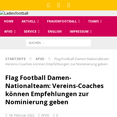
HOME
AKTUELL
FRAUENFOOTBALL
TEAMS
AFVD
SERVICE
ENGLISH
IMPRESSUM
STARTSEITE
AFVD
Flag Football Damen-Nationalteam:
Vereins-Coaches können Empfehlungen zur Nominierung geben
Flag Football Damen-
Nationalteam: Vereins-Coaches
können Empfehlungen zur
Nominierung geben
18. Februar 2022
AFVD
0