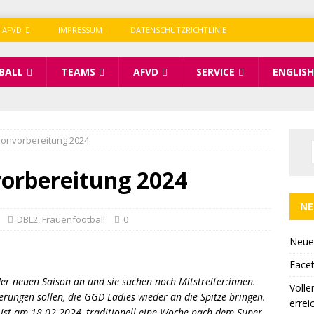
 AFVD
IMPRESSUM
DATENSCHUTZRICHTLINIE
BALL
TEAMS
AFVD
SERVICE
ENGLISH
sonvorbereitung 2024
vorbereitung 2024
NE
DBL2
,
Frauenfootball
0
Neue
Facet
er neuen Saison an und sie suchen noch Mitstreiter:innen.
Volle
rungen sollen, die GGD Ladies wieder an die Spitze bringen.
errei
en ist am 18.02.2024, traditionell eine Woche nach dem Super