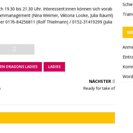
Schie
h 19.30 bis 21.30 Uhr. Interessent:innen können sich vorab
Trai
mmanagement (Nina Weimer, Viktoria Looke, Julia Bäuml)
er 0176-84256811 (Rolf Thielmann) / 0152-31419299 (Julia
M
Anme
Eintr
Komm
EN DRAGONS LADIES
LADIES
Word
NÄCHSTER
n
Ready for take of