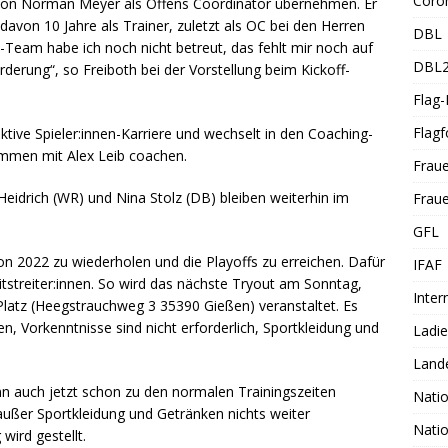
Coro
n von Norman Meyer als Offens Coordinator übernehmen. Er
 davon 10 Jahre als Trainer, zuletzt als OC bei den Herren
DBL
s-Team habe ich noch nicht betreut, das fehlt mir noch auf
DBL
rderung“, so Freiboth bei der Vorstellung beim Kickoff-
Flag
Flagf
ktive Spieler:innen-Karriere und wechselt in den Coaching-
sammen mit Alex Leib coachen.
Frau
Heidrich (WR) und Nina Stolz (DB) bleiben weiterhin im
Fraue
GFL
von 2022 zu wiederholen und die Playoffs zu erreichen. Dafür
IFAF
streiter:innen. So wird das nächste Tryout am Sonntag,
Inter
atz (Heegstrauchweg 3 35390 Gießen) veranstaltet. Es
en, Vorkenntnisse sind nicht erforderlich, Sportkleidung und
Ladi
Land
nn auch jetzt schon zu den normalen Trainingszeiten
Nati
außer Sportkleidung und Getränken nichts weiter
Nati
wird gestellt.