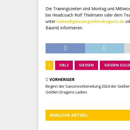
Die Trainingszeiten sind Montag und Mittwoc
bei Headcoach Rolf Thielmann oder dem Tea
unter
ladies@giessengoldendragons.de
od
Bäuml) informieren.
DBL2
GIESSEN
GIESSEN GOLD
VORHERIGER
Beginn der Saisonvorbereitung 2024 der Gieße
Golden Dragons Ladies
ÄHNLICHE ARTIKEL