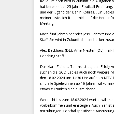
Kolja Freiboth wird in Zukunft die Aufgabe
hat bereits über 25 Jahre Football Erfahrung,
und der Jugend der Berlin Kobras. „Ein Ladie
meiner Liste. Ich freue mich auf die Herausfo
Meeting.
Nach fünf Jahren beendet Jessi Schmitt ihre a
Staff. Sie wird in Zukunft die Linebacker zu
Alex Backhaus (DL), Arne Niesten (OL), Falk 
Coaching Staff.
Das klare Ziel des Teams ist es, den Erfolg 
suchen die GGD Ladies auch noch weitere Mit
den 18.02.2024 um 14:30 Uhr auf dem MTV-Pl
sind alle Spieler:innen ab 16 Jahren willkomm
etwas zu trinken sind ausreichend.
Wer nicht bis zum 18.02.2024 warten will, ka
vorbeikommen und einsteigen. Auch hier ist 
mitzubringen. Footballspezifische Ausrüstung 