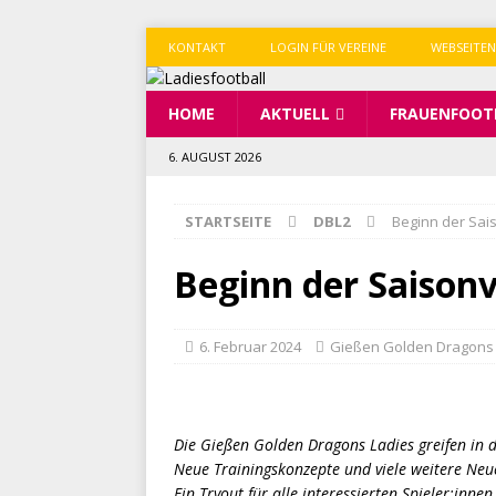
KONTAKT
LOGIN FÜR VEREINE
WEBSEITEN
HOME
AKTUELL
FRAUENFOOT
6. AUGUST 2026
STARTSEITE
DBL2
Beginn der Sai
Beginn der Saison
6. Februar 2024
Gießen Golden Dragons
Die Gießen Golden Dragons Ladies greifen in d
Neue Trainingskonzepte und viele weitere Neue
Ein Tryout für alle interessierten Spieler:inn