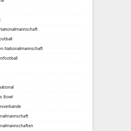
na
2
-Nationalmannschaft
ootball
en-Nationalmannschaft
nfootball
national
es Bowl
esverbände
onalmannschaft
onalmannschaften