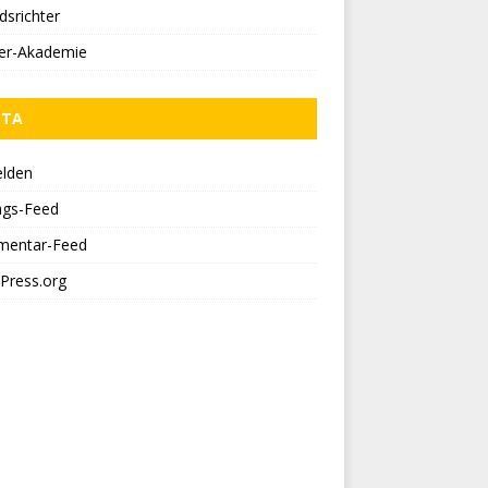
dsrichter
ner-Akademie
ETA
lden
ags-Feed
entar-Feed
Press.org