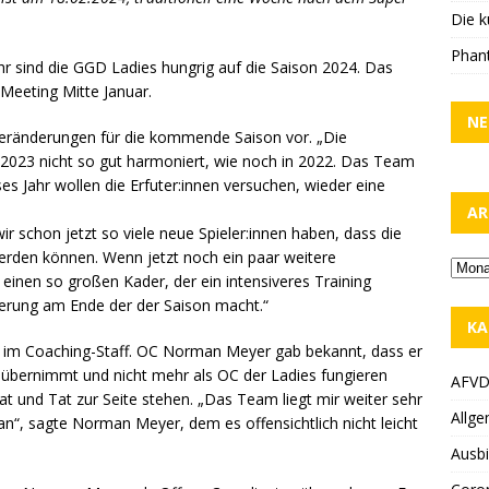
Die k
Phant
r sind die GGD Ladies hungrig auf die Saison 2024. Das
-Meeting Mitte Januar.
NE
e Veränderungen für die kommende Saison vor. „Die
t 2023 nicht so gut harmoniert, wie noch in 2022. Das Team
ses Jahr wollen die Erfuter:innen versuchen, wieder eine
AR
ir schon jetzt so viele neue Spieler:innen haben, dass die
werden können. Wenn jetzt noch ein paar weitere
einen so großen Kader, der ein intensiveres Training
ierung am Ende der der Saison macht.“
KA
 im Coaching-Staff. OC Norman Meyer gab bekannt, dass er
übernimmt und nicht mehr als OC der Ladies fungieren
AFV
at und Tat zur Seite stehen. „Das Team liegt mir weiter sehr
Allge
an“, sagte Norman Meyer, dem es offensichtlich nicht leicht
Ausbi