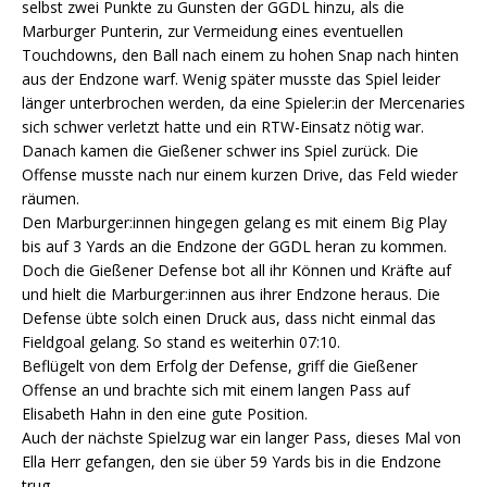
selbst zwei Punkte zu Gunsten der GGDL hinzu, als die
Marburger Punterin, zur Vermeidung eines eventuellen
Touchdowns, den Ball nach einem zu hohen Snap nach hinten
aus der Endzone warf. Wenig später musste das Spiel leider
länger unterbrochen werden, da eine Spieler:in der Mercenaries
sich schwer verletzt hatte und ein RTW-Einsatz nötig war.
Danach kamen die Gießener schwer ins Spiel zurück. Die
Offense musste nach nur einem kurzen Drive, das Feld wieder
räumen.
Den Marburger:innen hingegen gelang es mit einem Big Play
bis auf 3 Yards an die Endzone der GGDL heran zu kommen.
Doch die Gießener Defense bot all ihr Können und Kräfte auf
und hielt die Marburger:innen aus ihrer Endzone heraus. Die
Defense übte solch einen Druck aus, dass nicht einmal das
Fieldgoal gelang. So stand es weiterhin 07:10.
Beflügelt von dem Erfolg der Defense, griff die Gießener
Offense an und brachte sich mit einem langen Pass auf
Elisabeth Hahn in den eine gute Position.
Auch der nächste Spielzug war ein langer Pass, dieses Mal von
Ella Herr gefangen, den sie über 59 Yards bis in die Endzone
trug.