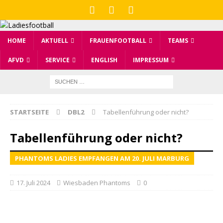
HOME
AKTUELL
FRAUENFOOTBALL
TEAMS
AFVD
SERVICE
ENGLISH
IMPRESSUM
STARTSEITE
DBL2
Tabellenführung oder nicht?
Tabellenführung oder nicht?
PHANTOMS LADIES EMPFANGEN AM 20. JULI MARBURG
17. Juli 2024
Wiesbaden Phantoms
0