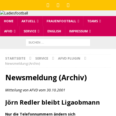
HOME
AKTUELL
FRAUENFOOTBALL
TEAMS
AFVD
SERVICE
ENGLISH
IMPRESSUM
STARTSEITE
SERVICE
AFVD PLUGIN
Newsmeldung (Archiv)
Newsmeldung (Archiv)
Mitteilung von AFVD vom 30.10.2001
Jörn Redler bleibt Ligaobmann
Nur die Telefonnummern ändern sich