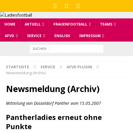
HOME
AKTUELL
FRAUENFOOTBALL
TEAMS
AFVD
SERVICE
ENGLISH
IMPRESSUM
STARTSEITE
SERVICE
AFVD PLUGIN
Newsmeldung (Archiv)
Newsmeldung (Archiv)
Mitteilung von Düsseldorf Panther vom 15.05.2007
Pantherladies erneut ohne
Punkte