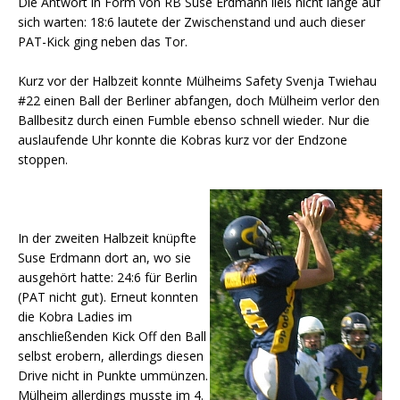
Die Antwort in Form von RB Suse Erdmann ließ nicht lange auf
sich warten: 18:6 lautete der Zwischenstand und auch dieser
PAT-Kick ging neben das Tor.
Kurz vor der Halbzeit konnte Mülheims Safety Svenja Twiehau
#22 einen Ball der Berliner abfangen, doch Mülheim verlor den
Ballbesitz durch einen Fumble ebenso schnell wieder. Nur die
auslaufende Uhr konnte die Kobras kurz vor der Endzone
stoppen.
In der zweiten Halbzeit knüpfte
Suse Erdmann dort an, wo sie
ausgehört hatte: 24:6 für Berlin
(PAT nicht gut). Erneut konnten
die Kobra Ladies im
anschließenden Kick Off den Ball
selbst erobern, allerdings diesen
Drive nicht in Punkte ummünzen.
Mülheim allerdings musste im 4.