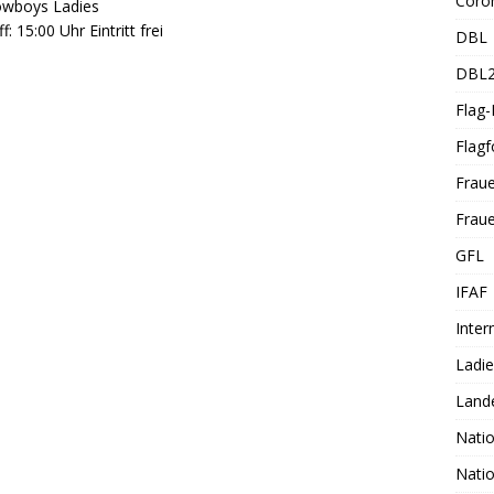
Coro
Cowboys Ladies
15:00 Uhr Eintritt frei
DBL
DBL
Flag
Flagf
Frau
Fraue
GFL
IFAF
Inter
Ladi
Land
Nati
Nati