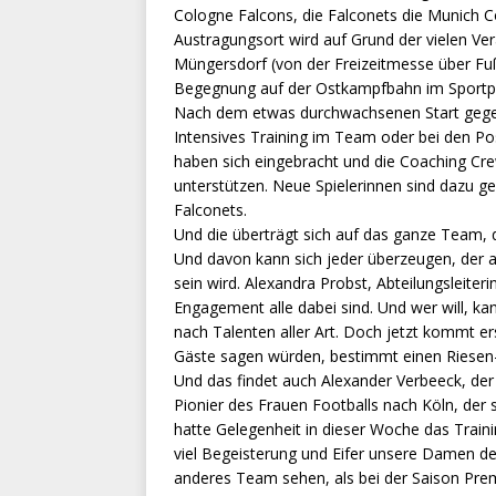
Cologne Falcons, die Falconets die Munich 
Austragungsort wird auf Grund der vielen V
Müngersdorf (von der Freizeitmesse über Fuß
Begegnung auf der Ostkampfbahn im Sportpa
Nach dem etwas durchwachsenen Start gegen 
Intensives Training im Team oder bei den Pos
haben sich eingebracht und die Coaching C
unterstützen. Neue Spielerinnen sind dazu 
Falconets.
Und die überträgt sich auf das ganze Team, d
Und davon kann sich jeder überzeugen, der
sein wird. Alexandra Probst, Abteilungsleiterin
Engagement alle dabei sind. Und wer will, kan
nach Talenten aller Art. Doch jetzt kommt e
Gäste sagen würden, bestimmt einen Riesen-
Und das findet auch Alexander Verbeeck, de
Pionier des Frauen Footballs nach Köln, der s
hatte Gelegenheit in dieser Woche das Traini
viel Begeisterung und Eifer unsere Damen dem
anderes Team sehen, als bei der Saison Pre