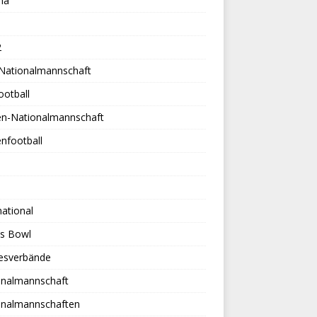
na
2
-Nationalmannschaft
ootball
en-Nationalmannschaft
nfootball
national
es Bowl
esverbände
onalmannschaft
onalmannschaften