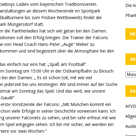
Cowboys Ladies vom bayerischen Traditionsverein.
Die k
eranstaltungen an diesem Wochenende im Sportpark
Phant
ballturniere bis zum Frisbee Wettbewerb) findet die
rk Müngersdorf statt.
die Pantherladies hat sich viel getan bei den Damen.
NE
itionen soll den Erfolg bringen. Die Trainer der Falcons
rew von Head Coach Hans-Peter „Auge“ Weber zu
gekommen und sind begeistert über die Atmosphäre bei den
AR
as einfach nur eins hat: „Spaß am Football“.
 am Sonntag um 15:00 Uhr in der Ostkampfbahn zu Besuch
 bei den Damen: „ Es ist schon toll, mit wie viel
n jederzeit bei uns einsteigen. Wir sind immer auf der Suche
KA
rstmal am Sonntag das Spiel. Und das wird, wie unsere
Gaudi!“
r erste Vorsitzende der Falcons: „Mit München kommt ein
AFV
chon viele Erfolge in seiner Geschichte vorweisen kann. Ich
Allge
ng unserer Falconets zu sehen, und bin sehr erfreut mit wie
 Spiel entgegen sehen. Ich bin mir sicher, wir werden ein
Ausbi
miere vor zwei Wochen.“