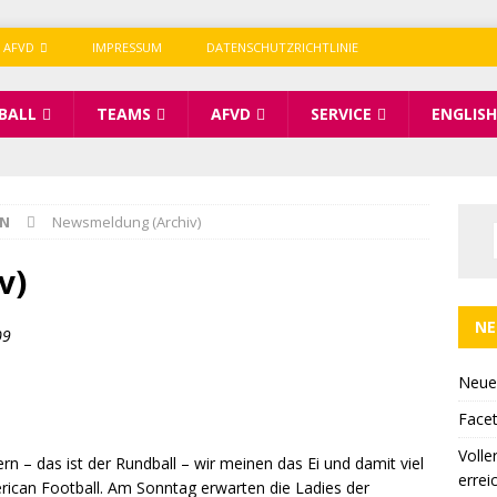
 AFVD
IMPRESSUM
DATENSCHUTZRICHTLINIE
BALL
TEAMS
AFVD
SERVICE
ENGLISH
IN
Newsmeldung (Archiv)
v)
NE
09
Neue
Facet
Volle
rn – das ist der Rundball – wir meinen das Ei und damit viel
errei
rican Football. Am Sonntag erwarten die Ladies der