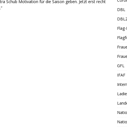
Coro
extra Schub Motivation für die Saison geben. Jetzt erst recht
.“
DBL
DBL
Flag
Flagf
Frau
Fraue
GFL
IFAF
Inter
Ladi
Land
Nati
Nati