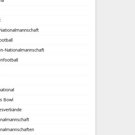
na
2
-Nationalmannschaft
ootball
en-Nationalmannschaft
nfootball
national
es Bowl
esverbände
onalmannschaft
onalmannschaften