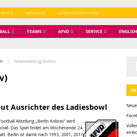
 AFVD
IMPRESSUM
DATENSCHUTZRICHTLINIE
BALL
TEAMS
AFVD
SERVICE
ENGLISH
IN
Newsmeldung (Archiv)
v)
NE
eut Ausrichter des Ladiesbowl
Neue
Facet
Football Abteilung „Berlin Kobras“ wird
Volle
esbowl. Das Spiel findet am Wochenende 24.
errei
tt. Berlin ist damit nach 1993, 2001, 2011