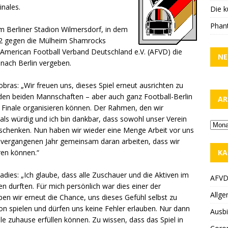
nales.
Die k
Phant
m Berliner Stadion Wilmersdorf, in dem
8:12 gegen die Mülheim Shamrocks
American Football Verband Deutschland e.V. (AFVD) die
NE
 nach Berlin vergeben.
bras: „Wir freuen uns, dieses Spiel erneut ausrichten zu
r den beiden Mannschaften – aber auch ganz Football-Berlin
AR
les Finale organisieren können. Der Rahmen, den wir
als würdig und ich bin dankbar, dass sowohl unser Verein
 schenken. Nun haben wir wieder eine Menge Arbeit vor uns
 vergangenen Jahr gemeinsam daran arbeiten, dass wir
KA
ren können.“
ies: „Ich glaube, dass alle Zuschauer und die Aktiven im
AFV
en durften. Für mich persönlich war dies einer der
Allge
n wir erneut die Chance, uns dieses Gefühl selbst zu
on spielen und dürfen uns keine Fehler erlauben. Nur dann
Ausbi
 zuhause erfüllen können. Zu wissen, dass das Spiel in