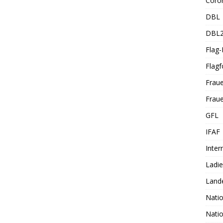
Coro
DBL
DBL
Flag
Flagf
Frau
Fraue
GFL
IFAF
Inter
Ladi
Land
Nati
Nati