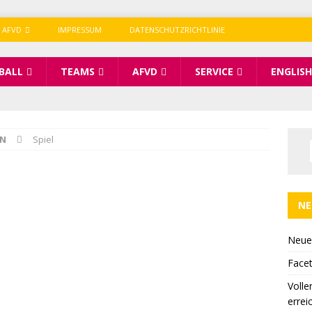
 AFVD
IMPRESSUM
DATENSCHUTZRICHTLINIE
BALL
TEAMS
AFVD
SERVICE
ENGLISH
IN
Spiel
NE
Neue
Facet
Volle
errei