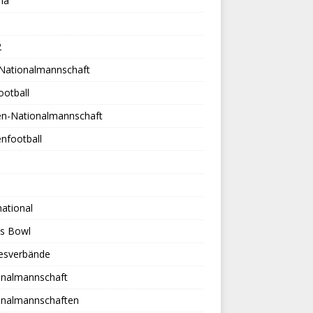
na
2
-Nationalmannschaft
ootball
en-Nationalmannschaft
nfootball
national
es Bowl
esverbände
onalmannschaft
onalmannschaften