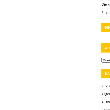
Die k
Phant
NE
AR
KA
AFV
Allge
Ausbi