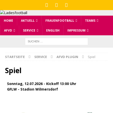
HOME
AKTUELL
FRAUENFOOTBALL
TEAMS
AFVD
SERVICE
ENGLISH
IMPRESSUM
STARTSEITE
SERVICE
AFVD PLUGIN
Spiel
Spiel
Sonntag, 12.07.2026 - Kickoff 13:00 Uhr
GFLW - Stadion Wilmersdorf
Berlin Kobras
Schwäbisch Hall
Unicorns