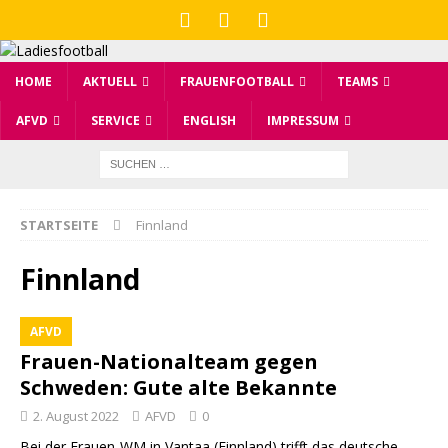
HOME
AKTUELL
FRAUENFOOTBALL
TEAMS
AFVD
SERVICE
ENGLISH
IMPRESSUM
STARTSEITE
Finnland
Finnland
AFVD
Frauen-Nationalteam gegen
Schweden: Gute alte Bekannte
2. August 2022
AFVD
0
Bei der Frauen-WM in Vantaa (Finnland) trifft das deutsche