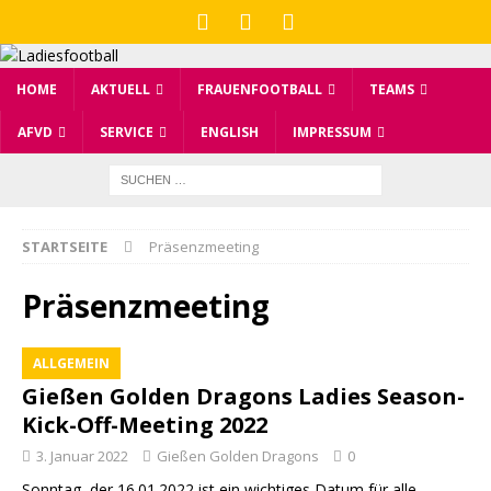
HOME
AKTUELL
FRAUENFOOTBALL
TEAMS
AFVD
SERVICE
ENGLISH
IMPRESSUM
STARTSEITE
Präsenzmeeting
Präsenzmeeting
ALLGEMEIN
Gießen Golden Dragons Ladies Season-
Kick-Off-Meeting 2022
3. Januar 2022
Gießen Golden Dragons
0
Sonntag, der 16.01.2022 ist ein wichtiges Datum für alle