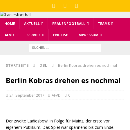
HOME
AKTUELL
FRAUENFOOTBALL
TEAMS
AFVD
SERVICE
ENGLISH
IMPRESSUM
STARTSEITE
DBL
Berlin Kobras drehen es nochmal
Berlin Kobras drehen es nochmal
24. September 2017
AFVD
0
Der zweite Ladiesbowl in Folge für Mainz, der erste vor
eigenem Publikum. Das Spiel war spannend bis zum Ende.