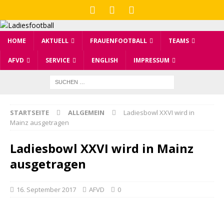
HOME
AKTUELL
FRAUENFOOTBALL
TEAMS
AFVD
SERVICE
ENGLISH
IMPRESSUM
STARTSEITE
ALLGEMEIN
Ladiesbowl XXVI wird in
Mainz ausgetragen
Ladiesbowl XXVI wird in Mainz
ausgetragen
16. September 2017
AFVD
0