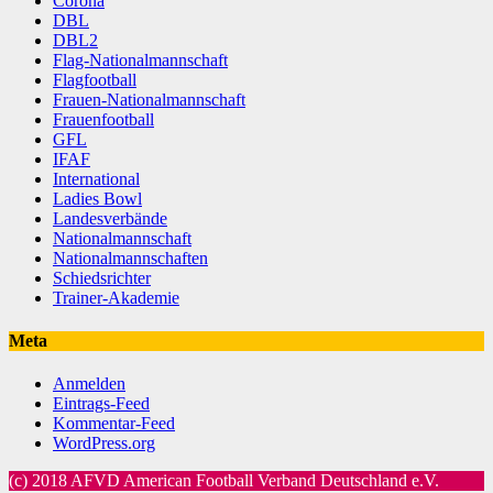
Corona
DBL
DBL2
Flag-Nationalmannschaft
Flagfootball
Frauen-Nationalmannschaft
Frauenfootball
GFL
IFAF
International
Ladies Bowl
Landesverbände
Nationalmannschaft
Nationalmannschaften
Schiedsrichter
Trainer-Akademie
Meta
Anmelden
Eintrags-Feed
Kommentar-Feed
WordPress.org
(c) 2018 AFVD American Football Verband Deutschland e.V.