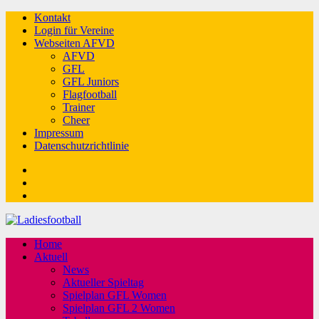
Kontakt
Login für Vereine
Webseiten AFVD
AFVD
GFL
GFL Juniors
Flagfootball
Trainer
Cheer
Impressum
Datenschutzrichtlinie
Facebook
Twitter
Youtube
Home
Aktuell
News
Aktueller Spieltag
Spielplan GFL Women
Spielplan GFL 2 Women