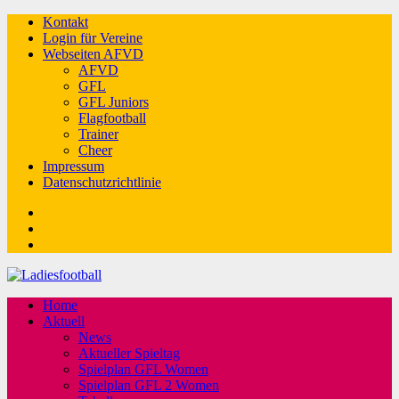
Kontakt
Login für Vereine
Webseiten AFVD
AFVD
GFL
GFL Juniors
Flagfootball
Trainer
Cheer
Impressum
Datenschutzrichtlinie
Facebook
Twitter
Youtube
Home
Aktuell
News
Aktueller Spieltag
Spielplan GFL Women
Spielplan GFL 2 Women