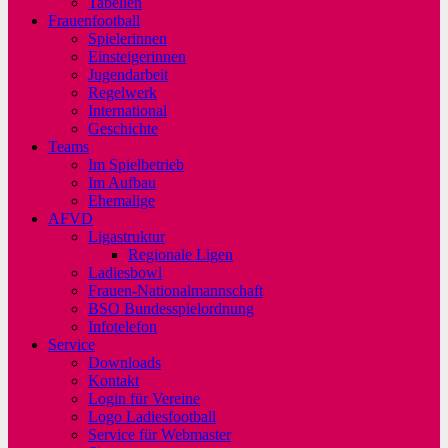
Tabellen
Frauenfootball
Spielerinnen
Einsteigerinnen
Jugendarbeit
Regelwerk
International
Geschichte
Teams
Im Spielbetrieb
Im Aufbau
Ehemalige
AFVD
Ligastruktur
Regionale Ligen
Ladiesbowl
Frauen-Nationalmannschaft
BSO Bundesspielordnung
Infotelefon
Service
Downloads
Kontakt
Login für Vereine
Logo Ladiesfootball
Service für Webmaster