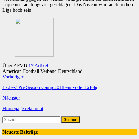
Topteams, achtungsvoll geschlagen. Das Niveau wird auch in dieser
Liga hoch sein.
Über AFVD
17 Artikel
American Football Verband Deutschland
Webseite
Facebook
Twitter
YouTube
Vorheriger
Ladies‘ Pre Season Camp 2018 ein voller Erfolg
Nächster
Homepage relauncht
Suchen
nach:
Neueste Beiträge