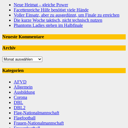
Neue Heimat – gleiche Power
Facettenreiche Hilfe benötigt viele Hände
Voller Einsatz, aber zu ausgedünnt, um Finale zu erreichen
Die kurze Woche taktisch, nicht technisch nutzen
Phantoms Ladies stehen im Halbfinale
Neueste Kommentare
Archiv
Archiv
Kategorien
AFVD
Allgemein
Ausbildung
Corona
DBL
DBL2
Flag-Nationalmannschaft
Flagfootball
Frauen-Nationalmannschaft