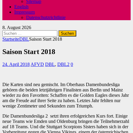
Sitemap
English
Impressum
Datenschutzrichtlinie
8. August 2026
Suchen
nach:
Startseite
DBL
Saison Start 2018
Saison Start 2018
24. April 2018
AFVD
DBL
,
DBL2
0
Die Karten sind neu gemischt. Im Oberhaus Damenbundesliga
gehören die beiden letztjährigen Finalisten aus Berlin und Mainz
wieder zu den Favoriten: Schaffen es die Golden Eagles dieses Jahr
am die Freude auf ihrer Seite zu haben. Letztes Jahr fehlten nur
wenige Zentimeter und Sekunden zum Triumph.
Die Damenbundesliga 2 setzt ihren erfolgreichen Kurs fort. Einige
neue Teams wie Emden und Oldenburg bringen die Teilnehmerzahl
auf 18 Teams. Und die Stuttgart Scorpions Sisters haben sich in der
Vorbereitung gegen die Vienna Vikings, einem der österreichischen