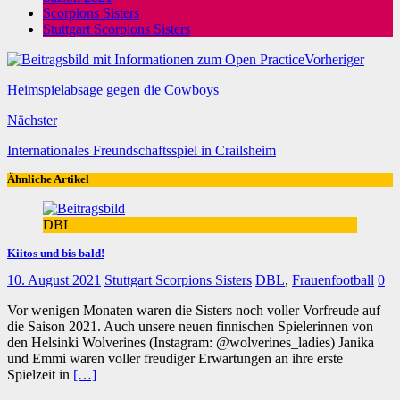
Scorpions Sisters
Stuttgart Scorpions Sisters
Vorheriger
Heimspielabsage gegen die Cowboys
Nächster
Internationales Freundschaftsspiel in Crailsheim
Ähnliche Artikel
DBL
Kiitos und bis bald!
10. August 2021
Stuttgart Scorpions Sisters
DBL
,
Frauenfootball
0
Vor wenigen Monaten waren die Sisters noch voller Vorfreude auf
die Saison 2021. Auch unsere neuen finnischen Spielerinnen von
den Helsinki Wolverines (Instagram: @wolverines_ladies) Janika
und Emmi waren voller freudiger Erwartungen an ihre erste
Spielzeit in
[…]