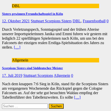
DBL
Sisters gewinnen Freundschaftsspiel in Köln
12. Oktober 2021
Stuttgart Scorpions Sisters
DBL
,
Frauenfootball
0
Durch Verletzungspech, Sonntagsspiel und der frühen Abreise
unserer Importspielerinnen Janika und Emmi fuhren wir gestern mit
lediglich 22 spielfähigen Spielerinnen nach Köln, um uns bei den
Falconets der einzigen realen Erstliga-Spielsituation des Jahres zu
stellen.
[…]
Allgemein
Scorpions Sisters sind Süddeutscher Meister
17. Juli 2019
Stuttgart Scorpions
Allgemein
0
Nach dem knappen 7:6 Sieg in Köln, stand für die Scorpions Sisters
am vergangenen Wochenende das Rückspiel gegen die Cologne
Falconets an. Auf der sehr gut besuchten Waldau empfing der
Tabellenführer den Tabellenzweiten. Es sollte
[…]
Suchen
nach: