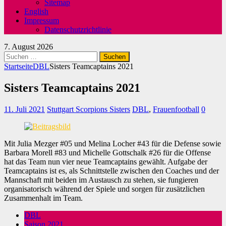
Sitemap
English
Impressum
Datenschutzrichtlinie
7. August 2026
Suchen
nach:
Startseite
DBL
Sisters Teamcaptains 2021
Sisters Teamcaptains 2021
11. Juli 2021
Stuttgart Scorpions Sisters
DBL
,
Frauenfootball
0
Mit Julia Mezger #05 und Melina Locher #43 für die Defense sowie
Barbara Morell #83 und Michelle Gottschalk #26 für die Offense
hat das Team nun vier neue Teamcaptains gewählt. Aufgabe der
Teamcaptains ist es, als Schnittstelle zwischen den Coaches und der
Mannschaft mit beiden im Austausch zu stehen, sie fungieren
organisatorisch während der Spiele und sorgen für zusätzlichen
Zusammenhalt im Team.
DBL
Saison 2021