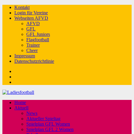
Kontakt
Login für Vereine
Webseiten AFVD
AFVD
GFL
GFL Juniors
Flagfootball
Trainer
Cheer
Impressum
Datenschutzrichtlinie
Facebook
Twitter
Youtube
Home
Aktuell
News
Aktueller Spieltag
Spielplan GFL Women
Spielplan GFL 2 Women