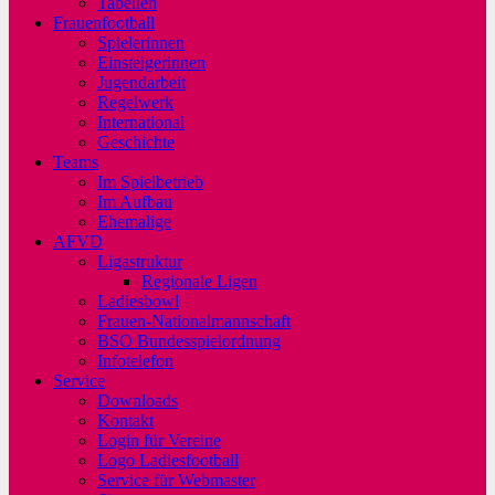
Tabellen
Frauenfootball
Spielerinnen
Einsteigerinnen
Jugendarbeit
Regelwerk
International
Geschichte
Teams
Im Spielbetrieb
Im Aufbau
Ehemalige
AFVD
Ligastruktur
Regionale Ligen
Ladiesbowl
Frauen-Nationalmannschaft
BSO Bundesspielordnung
Infotelefon
Service
Downloads
Kontakt
Login für Vereine
Logo Ladiesfootball
Service für Webmaster