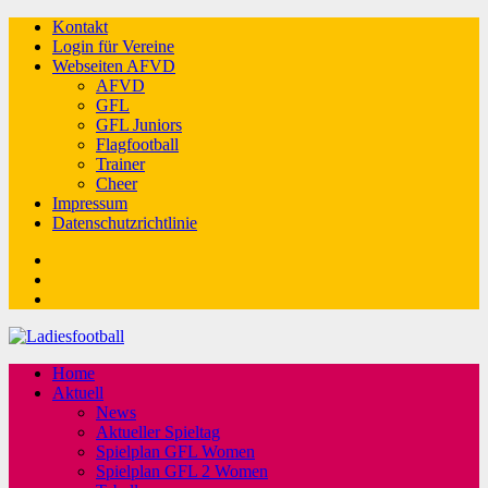
Kontakt
Login für Vereine
Webseiten AFVD
AFVD
GFL
GFL Juniors
Flagfootball
Trainer
Cheer
Impressum
Datenschutzrichtlinie
Facebook
Twitter
Youtube
Home
Aktuell
News
Aktueller Spieltag
Spielplan GFL Women
Spielplan GFL 2 Women