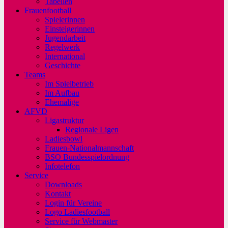
Tabellen
Frauenfootball
Spielerinnen
Einsteigerinnen
Jugendarbeit
Regelwerk
International
Geschichte
Teams
Im Spielbetrieb
Im Aufbau
Ehemalige
AFVD
Ligastruktur
Regionale Ligen
Ladiesbowl
Frauen-Nationalmannschaft
BSO Bundesspielordnung
Infotelefon
Service
Downloads
Kontakt
Login für Vereine
Logo Ladiesfootball
Service für Webmaster