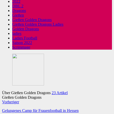
2022
DBL 2
Dragons
Gießen
Gießen Golden Dragons
Gießen Golden Dragons Ladies
Golden Dragons
ladies
Ladies Football
Saison 2022
Scrimmage
Über Gießen Golden Dragons
23 Artikel
Gießen Golden Dragons
Webseite
Twitter
Vorheriger
Gelungenes Camp für Frauenfootball in Hessen