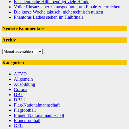
Facettenreiche Hilfe benötigt viele Hände
Voller Einsatz, aber zu ausgedünnt, um Finale zu erreichen
Die kurze Woche taktisch, nicht technisch nutzen
Phantoms Ladies stehen im Halbfinale
Neueste Kommentare
Archiv
Archiv
Kategorien
AFVD
Allgemein
Ausbildung
Corona
DBL
DBL2
Flag-Nationalmannschaft
Flagfootball
Frauen-Nationalmannschaft
Frauenfootball
GFL