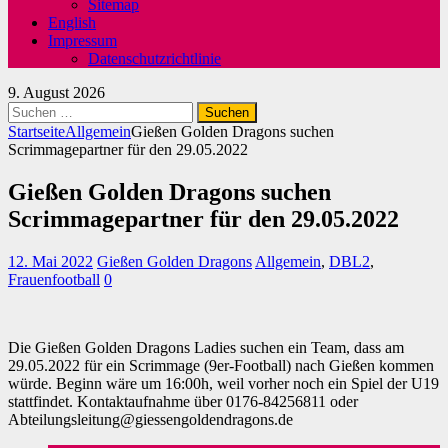
Sitemap
English
Impressum
Datenschutzrichtlinie
9. August 2026
Suchen
nach:
Startseite
Allgemein
Gießen Golden Dragons suchen
Scrimmagepartner für den 29.05.2022
Gießen Golden Dragons suchen
Scrimmagepartner für den 29.05.2022
12. Mai 2022
Gießen Golden Dragons
Allgemein
,
DBL2
,
Frauenfootball
0
Die Gießen Golden Dragons Ladies suchen ein Team, dass am
29.05.2022 für ein Scrimmage (9er-Football) nach Gießen kommen
würde. Beginn wäre um 16:00h, weil vorher noch ein Spiel der U19
stattfindet. Kontaktaufnahme über 0176-84256811 oder
Abteilungsleitung@giessengoldendragons.de