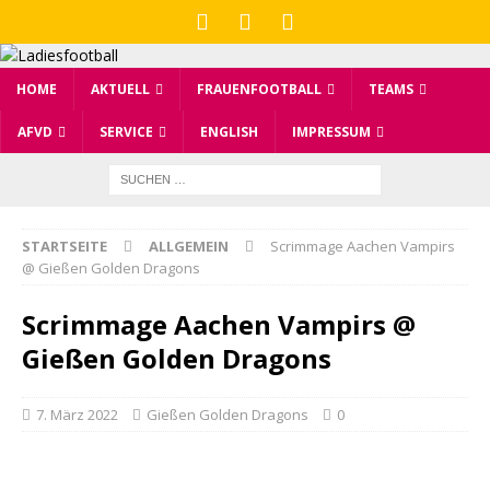
HOME
AKTUELL
FRAUENFOOTBALL
TEAMS
AFVD
SERVICE
ENGLISH
IMPRESSUM
STARTSEITE
ALLGEMEIN
Scrimmage Aachen Vampirs
@ Gießen Golden Dragons
Scrimmage Aachen Vampirs @
Gießen Golden Dragons
7. März 2022
Gießen Golden Dragons
0