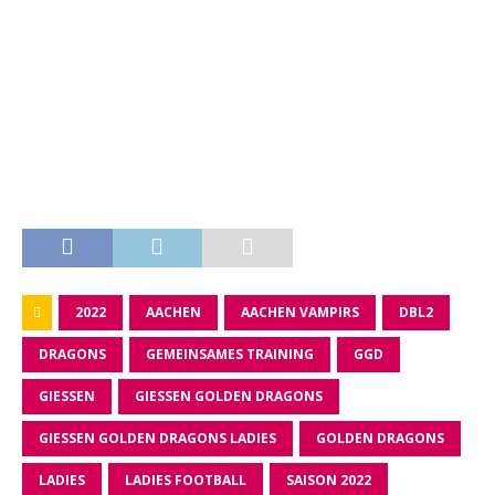
2022
AACHEN
AACHEN VAMPIRS
DBL2
DRAGONS
GEMEINSAMES TRAINING
GGD
GIESSEN
GIESSEN GOLDEN DRAGONS
GIESSEN GOLDEN DRAGONS LADIES
GOLDEN DRAGONS
LADIES
LADIES FOOTBALL
SAISON 2022