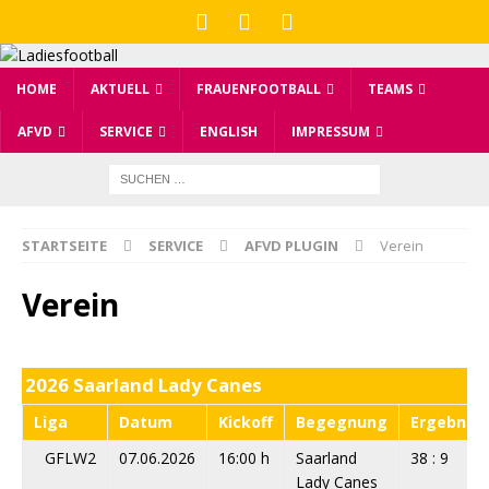
HOME
AKTUELL
FRAUENFOOTBALL
TEAMS
AFVD
SERVICE
ENGLISH
IMPRESSUM
STARTSEITE
SERVICE
AFVD PLUGIN
Verein
Verein
2026 Saarland Lady Canes
Liga
Datum
Kickoff
Begegnung
Ergebnis
GFLW2
07.06.2026
16:00 h
Saarland
38 : 9
Lady Canes