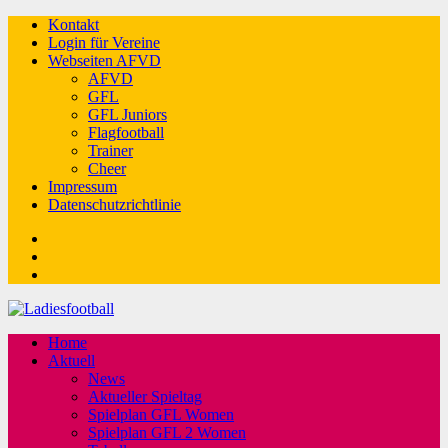
Kontakt
Login für Vereine
Webseiten AFVD
AFVD
GFL
GFL Juniors
Flagfootball
Trainer
Cheer
Impressum
Datenschutzrichtlinie
Facebook
Twitter
Youtube
Home
Aktuell
News
Aktueller Spieltag
Spielplan GFL Women
Spielplan GFL 2 Women