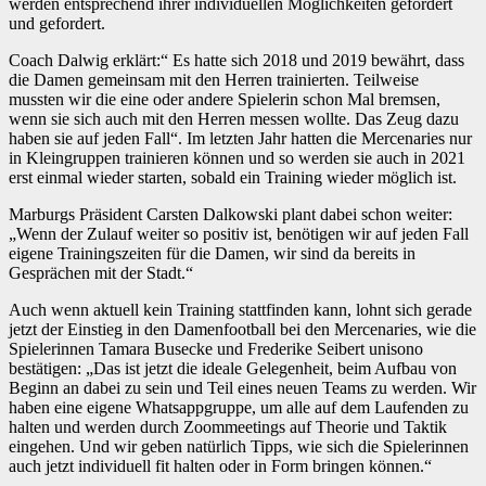
werden entsprechend ihrer individuellen Möglichkeiten gefördert
und gefordert.
Coach Dalwig erklärt:“ Es hatte sich 2018 und 2019 bewährt, dass
die Damen gemeinsam mit den Herren trainierten. Teilweise
mussten wir die eine oder andere Spielerin schon Mal bremsen,
wenn sie sich auch mit den Herren messen wollte. Das Zeug dazu
haben sie auf jeden Fall“. Im letzten Jahr hatten die Mercenaries nur
in Kleingruppen trainieren können und so werden sie auch in 2021
erst einmal wieder starten, sobald ein Training wieder möglich ist.
Marburgs Präsident Carsten Dalkowski plant dabei schon weiter:
„Wenn der Zulauf weiter so positiv ist, benötigen wir auf jeden Fall
eigene Trainingszeiten für die Damen, wir sind da bereits in
Gesprächen mit der Stadt.“
Auch wenn aktuell kein Training stattfinden kann, lohnt sich gerade
jetzt der Einstieg in den Damenfootball bei den Mercenaries, wie die
Spielerinnen Tamara Busecke und Frederike Seibert unisono
bestätigen: „Das ist jetzt die ideale Gelegenheit, beim Aufbau von
Beginn an dabei zu sein und Teil eines neuen Teams zu werden. Wir
haben eine eigene Whatsappgruppe, um alle auf dem Laufenden zu
halten und werden durch Zoommeetings auf Theorie und Taktik
eingehen. Und wir geben natürlich Tipps, wie sich die Spielerinnen
auch jetzt individuell fit halten oder in Form bringen können.“