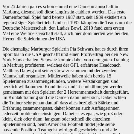
Vor 25 Jahren gab es schon einmal eine Damenmannschaft in
Marburg, diesmal soll diese langfristig etabliert werden. Das erste
Damenfootball Spiel fand bereits 1987 statt, seit 1989 existiert ein
regelmäßiger Spielbetrieb. Und seit 1992 kämpfen die Teams um die
Deutsche Meisterschaft, den Ladies Bowl. 2010 fand zum ersten
Mal eine Weltmeisterschaft statt, auch hier dominierten wie bei den
Herren die Spielerinnen der USA.
Die ehemalige Marburger Spielerin Pia Schwarz hat es durch ihren
Sport bis in die USA geschafft und einen Profivertrag bei den New
York Stars erhalten. Schwarz konnte dabei von dem guten Training
in Marburg profitieren, welches der GFL erfahrene Headcoach
Matthias Dalwig mit seiner Crew zusammen mit der zweiten
Mannschaft organisiert. Mittlerweile haben sich bereits 15
Spielerinnen zusammengefunden, weitere Verstärkungen sind
herzlich willkommen. Konditions- und Technikübungen werden
gemeinsam mit den Spielern der 2.Herrenmannschaft durchgeführt,
im Kontakttraining sind die Damen dann unter sich. Dabei achten
die Trainer sehr genau darauf, dass alles bezüglich Stärke und
Erfahrung zusammenpasst, daher können auch Anfängerinnen
jederzeit problemlos einsteigen. Dabei ist es egal, wie groß oder
klein, dick oder dünn, langsam oder schnell die einzelnen
Spielerinnen sind, beim American-Football findet jede seine
passende Position. Teamgeist wird groß geschrieben und alle