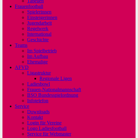
Tabellen
Frauenfootball
Spielerinnen
Einsteigerinnen
Jugendarbeit
Regelwerk
International
Geschichte
Teams
Im Spielbetrieb
Im Aufbau
Ehemalige
AFVD
Ligastruktur
Regionale Ligen
Ladiesbowl
Frauen-Nationalmannschaft
BSO Bundesspielordnung
Infotelefon
Service
Downloads
Kontakt
Login für Vereine
Logo Ladiesfootball
Service für Webmaster