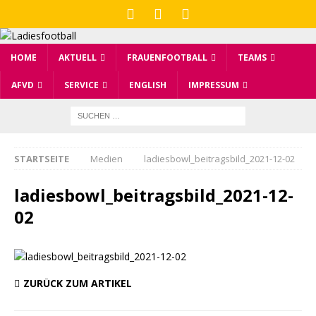
HOME
AKTUELL
FRAUENFOOTBALL
TEAMS
AFVD
SERVICE
ENGLISH
IMPRESSUM
STARTSEITE
Medien
ladiesbowl_beitragsbild_2021-12-02
ladiesbowl_beitragsbild_2021-12-
02
ZURÜCK ZUM ARTIKEL