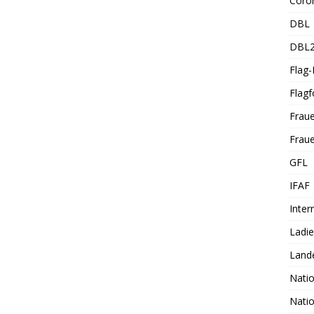
Coro
DBL
DBL
Flag
Flagf
Frau
Fraue
GFL
IFAF
Inter
Ladi
Land
Nati
Nati