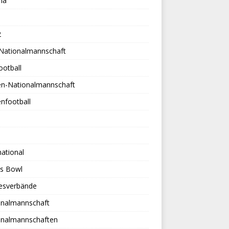
na
2
-Nationalmannschaft
ootball
en-Nationalmannschaft
nfootball
national
es Bowl
esverbände
onalmannschaft
onalmannschaften