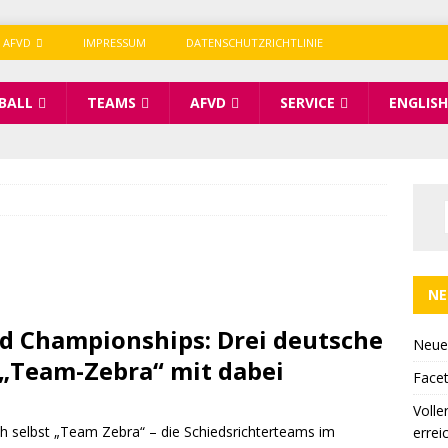
 AFVD
IMPRESSUM
DATENSCHUTZRICHTLINIE
BALL
TEAMS
AFVD
SERVICE
ENGLISH
NE
d Championships: Drei deutsche
Neue
 „Team-Zebra“ mit dabei
Facet
Volle
ch selbst „Team Zebra“ – die Schiedsrichterteams im
errei