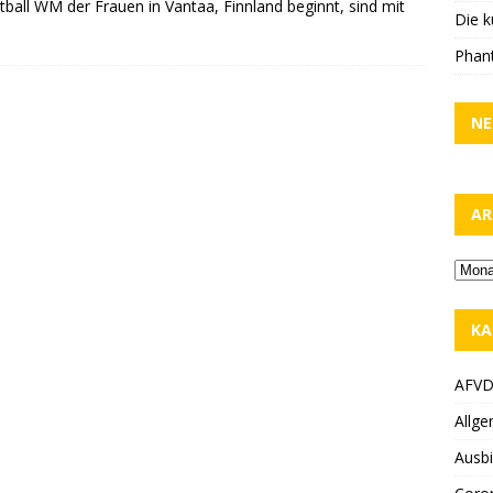
tball WM der Frauen in Vantaa, Finnland beginnt, sind mit
Die k
Phant
NE
AR
KA
AFV
Allge
Ausbi