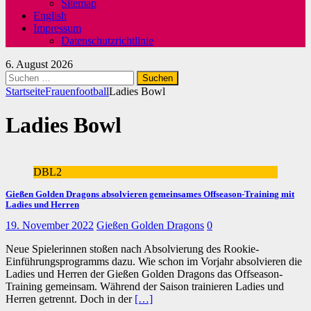
Sitemap
English
Impressum
Datenschutzrichtlinie
6. August 2026
Suchen
nach:
Startseite
Frauenfootball
Ladies Bowl
Ladies Bowl
DBL2
Gießen Golden Dragons absolvieren gemeinsames Offseason-Training mit
Ladies und Herren
19. November 2022
Gießen Golden Dragons
0
Neue Spielerinnen stoßen nach Absolvierung des Rookie-
Einführungsprogramms dazu. Wie schon im Vorjahr absolvieren die
Ladies und Herren der Gießen Golden Dragons das Offseason-
Training gemeinsam. Während der Saison trainieren Ladies und
Herren getrennt. Doch in der
[…]