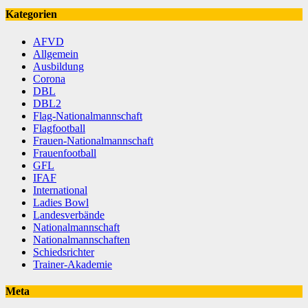
Kategorien
AFVD
Allgemein
Ausbildung
Corona
DBL
DBL2
Flag-Nationalmannschaft
Flagfootball
Frauen-Nationalmannschaft
Frauenfootball
GFL
IFAF
International
Ladies Bowl
Landesverbände
Nationalmannschaft
Nationalmannschaften
Schiedsrichter
Trainer-Akademie
Meta