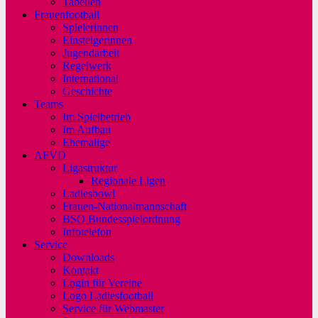
Tabellen
Frauenfootball
Spielerinnen
Einsteigerinnen
Jugendarbeit
Regelwerk
International
Geschichte
Teams
Im Spielbetrieb
Im Aufbau
Ehemalige
AFVD
Ligastruktur
Regionale Ligen
Ladiesbowl
Frauen-Nationalmannschaft
BSO Bundesspielordnung
Infotelefon
Service
Downloads
Kontakt
Login für Vereine
Logo Ladiesfootball
Service für Webmaster