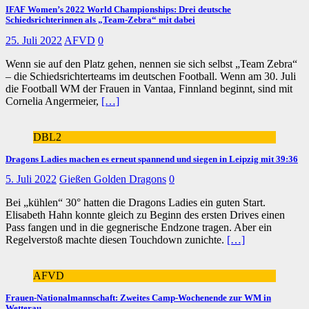
IFAF Women’s 2022 World Championships: Drei deutsche
Schiedsrichterinnen als „Team-Zebra“ mit dabei
25. Juli 2022
AFVD
0
Wenn sie auf den Platz gehen, nennen sie sich selbst „Team Zebra“
– die Schiedsrichterteams im deutschen Football. Wenn am 30. Juli
die Football WM der Frauen in Vantaa, Finnland beginnt, sind mit
Cornelia Angermeier,
[…]
DBL2
Dragons Ladies machen es erneut spannend und siegen in Leipzig mit 39:36
5. Juli 2022
Gießen Golden Dragons
0
Bei „kühlen“ 30° hatten die Dragons Ladies ein guten Start.
Elisabeth Hahn konnte gleich zu Beginn des ersten Drives einen
Pass fangen und in die gegnerische Endzone tragen. Aber ein
Regelverstoß machte diesen Touchdown zunichte.
[…]
AFVD
Frauen-Nationalmannschaft: Zweites Camp-Wochenende zur WM in
Wetterau