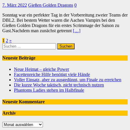
7. März 2022
Gießen Golden Dragons
0
Sonntag war ein perfekter Tag in der Vorbereitung zweier Teams der
DBL2. Bei bestem Wetter waren die Aachen Vampirs bei den
Gießen Golden Dragons für ein erstes Scrimmage der Saison zu
Gast.Nachdem man zunächst getrennt
[…]
Seitennummerierung
1
2
»
Suchen
der
nach:
Beiträge
Neueste Beiträge
Neue Heimat – gleiche Power
Facettenreiche Hilfe benötigt viele Hände
Voller Einsatz, aber zu ausgedünnt, um Finale zu erreichen
Die kurze Woche taktisch, nicht technisch nutzen
Phantoms Ladies stehen im Halbfinale
Neueste Kommentare
Archiv
Archiv