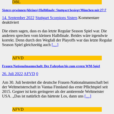
DBL
Sisters gewinnen (kleines) Halbfinale: Stuttgart besiegt München mit 27:7
14. September 2022
Stuttgart Scorpions Sisters
Kommentare
für
deaktiviert
Sisters
Die einen sagen, dass es das letzte Regular Season Spiel war. Die
gewinnen
anderen sprechen vom kleinen Halbfinale. Beides wäre irgendwie
(kleines)
korrekt. Denn durch den Wegfall der Playoffs war das letzte Regular
Halbfinale:
Season Spiel gleichzeitig auch
[…]
Stuttgart
besiegt
München
AFVD
mit
27:7
Frauen Nationalmannschaft: Der Fahrplan bis zum ersten WM-Spiel
26. Juli 2022
AFVD
0
Am 30. Juli bestreitet die deutsche Frauen-Nationalmannschaft bei
der Weltmeisterschaft in Vantaa Finnland das erste Pflichtspiel seit
2015. Gegner ist kein geringerer als der amtierende Weltmeister
USA. „Das ist natürlich das härteste Los, dann uns
[…]
AFVD