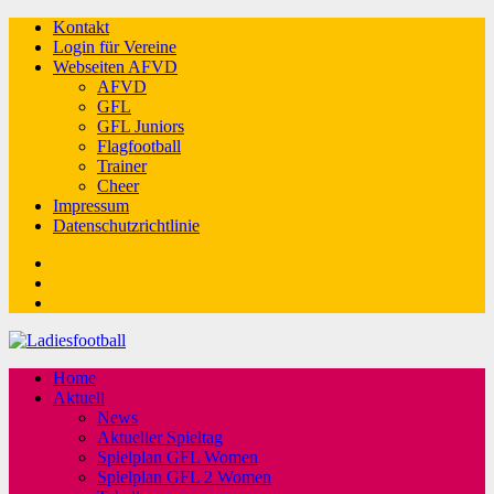
Kontakt
Login für Vereine
Webseiten AFVD
AFVD
GFL
GFL Juniors
Flagfootball
Trainer
Cheer
Impressum
Datenschutzrichtlinie
Facebook
Twitter
Youtube
Home
Aktuell
News
Aktueller Spieltag
Spielplan GFL Women
Spielplan GFL 2 Women