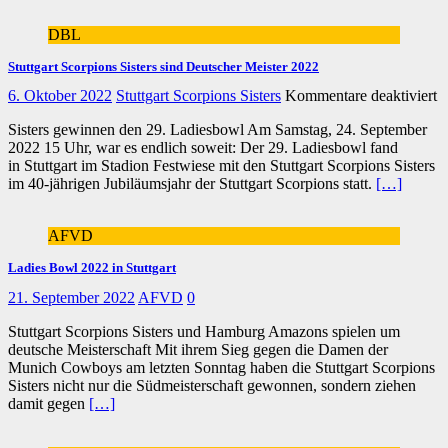
DBL
Stuttgart Scorpions Sisters sind Deutscher Meister 2022
fü
6. Oktober 2022
Stuttgart Scorpions Sisters
Kommentare deaktiviert
St
Sisters gewinnen den 29. Ladiesbowl Am Samstag, 24. September
S
2022 15 Uhr, war es endlich soweit: Der 29. Ladiesbowl fand
Si
in Stuttgart im Stadion Festwiese mit den Stuttgart Scorpions Sisters
s
im 40-jährigen Jubiläumsjahr der Stuttgart Scorpions statt.
[…]
D
M
2
AFVD
Ladies Bowl 2022 in Stuttgart
21. September 2022
AFVD
0
Stuttgart Scorpions Sisters und Hamburg Amazons spielen um
deutsche Meisterschaft Mit ihrem Sieg gegen die Damen der
Munich Cowboys am letzten Sonntag haben die Stuttgart Scorpions
Sisters nicht nur die Südmeisterschaft gewonnen, sondern ziehen
damit gegen
[…]