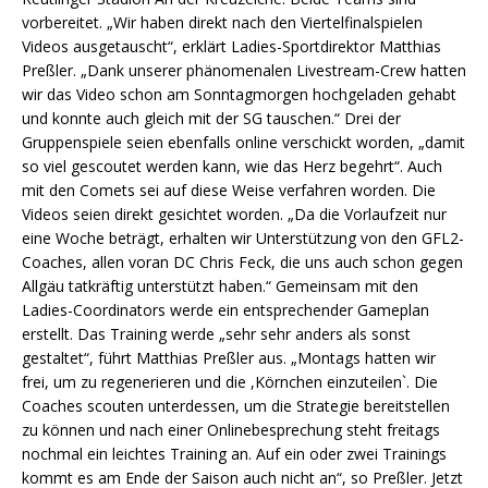
vorbereitet. „Wir haben direkt nach den Viertelfinalspielen
Videos ausgetauscht“, erklärt Ladies-Sportdirektor Matthias
Preßler. „Dank unserer phänomenalen Livestream-Crew hatten
wir das Video schon am Sonntagmorgen hochgeladen gehabt
und konnte auch gleich mit der SG tauschen.“ Drei der
Gruppenspiele seien ebenfalls online verschickt worden, „damit
so viel gescoutet werden kann, wie das Herz begehrt“. Auch
mit den Comets sei auf diese Weise verfahren worden. Die
Videos seien direkt gesichtet worden. „Da die Vorlaufzeit nur
eine Woche beträgt, erhalten wir Unterstützung von den GFL2-
Coaches, allen voran DC Chris Feck, die uns auch schon gegen
Allgäu tatkräftig unterstützt haben.“ Gemeinsam mit den
Ladies-Coordinators werde ein entsprechender Gameplan
erstellt. Das Training werde „sehr sehr anders als sonst
gestaltet“, führt Matthias Preßler aus. „Montags hatten wir
frei, um zu regenerieren und die ,Körnchen einzuteilen`. Die
Coaches scouten unterdessen, um die Strategie bereitstellen
zu können und nach einer Onlinebesprechung steht freitags
nochmal ein leichtes Training an. Auf ein oder zwei Trainings
kommt es am Ende der Saison auch nicht an“, so Preßler. Jetzt