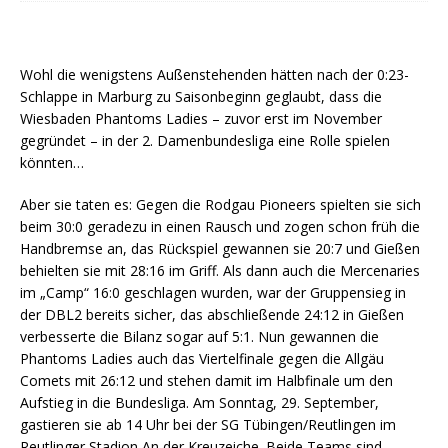
Wohl die wenigstens Außenstehenden hätten nach der 0:23-
Schlappe in Marburg zu Saisonbeginn geglaubt, dass die
Wiesbaden Phantoms Ladies – zuvor erst im November
gegründet – in der 2. Damenbundesliga eine Rolle spielen
könnten…
Aber sie taten es: Gegen die Rodgau Pioneers spielten sie sich
beim 30:0 geradezu in einen Rausch und zogen schon früh die
Handbremse an, das Rückspiel gewannen sie 20:7 und Gießen
behielten sie mit 28:16 im Griff. Als dann auch die Mercenaries
im „Camp“ 16:0 geschlagen wurden, war der Gruppensieg in
der DBL2 bereits sicher, das abschließende 24:12 in Gießen
verbesserte die Bilanz sogar auf 5:1. Nun gewannen die
Phantoms Ladies auch das Viertelfinale gegen die Allgäu
Comets mit 26:12 und stehen damit im Halbfinale um den
Aufstieg in die Bundesliga. Am Sonntag, 29. September,
gastieren sie ab 14 Uhr bei der SG Tübingen/Reutlingen im
Reutlinger Stadion An der Kreuzeiche. Beide Teams sind