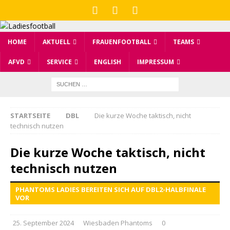
HOME
AKTUELL
FRAUENFOOTBALL
TEAMS
AFVD
SERVICE
ENGLISH
IMPRESSUM
STARTSEITE
DBL
Die kurze Woche taktisch, nicht
technisch nutzen
Die kurze Woche taktisch, nicht
technisch nutzen
PHANTOMS LADIES BEREITEN SICH AUF DBL2-HALBFINALE
VOR
25. September 2024
Wiesbaden Phantoms
0