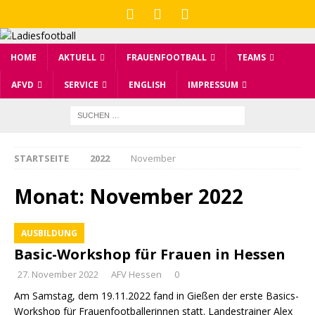
HOME
AKTUELL
FRAUENFOOTBALL
TEAMS
AFVD
SERVICE
ENGLISH
IMPRESSUM
STARTSEITE
2022
November
Monat:
November 2022
AUSBILDUNG
Basic-Workshop für Frauen in Hessen
27. November 2022
AFV Hessen
0
Am Samstag, dem 19.11.2022 fand in Gießen der erste Basics-
Workshop für Frauenfootballerinnen statt. Landestrainer Alex