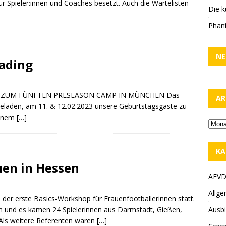
r Spieler:innen und Coaches besetzt. Auch die Wartelisten
Die k
Phant
NE
ading
N ZUM FÜNFTEN PRESEASON CAMP IN MÜNCHEN Das
AR
geladen, am 11. & 12.02.2023 unsere Geburtstagsgäste zu
einem
[…]
KA
uen in Hessen
AFV
Allge
der erste Basics-Workshop für Frauenfootballerinnen statt.
Ausbi
en und es kamen 24 Spielerinnen aus Darmstadt, Gießen,
Als weitere Referenten waren
[…]