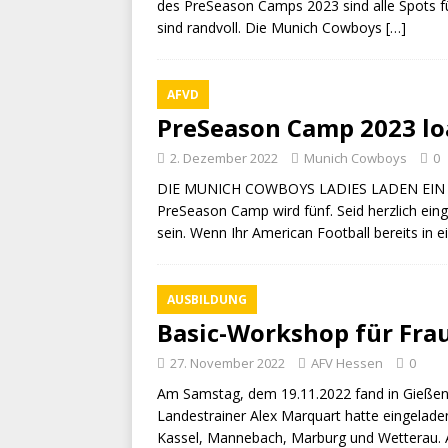
des PreSeason Camps 2023 sind alle Spots fü
sind randvoll. Die Munich Cowboys
[…]
AFVD
PreSeason Camp 2023 lo
2. Dezember 2022
Munich Cowboys
0
DIE MUNICH COWBOYS LADIES LADEN EI
PreSeason Camp wird fünf. Seid herzlich ein
sein. Wenn Ihr American Football bereits in 
AUSBILDUNG
Basic-Workshop für Fra
27. November 2022
AFV Hessen
0
Am Samstag, dem 19.11.2022 fand in Gießen 
Landestrainer Alex Marquart hatte eingelad
Kassel, Mannebach, Marburg und Wetterau. 