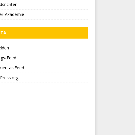
dsrichter
ner-Akademie
ETA
lden
ags-Feed
entar-Feed
Press.org