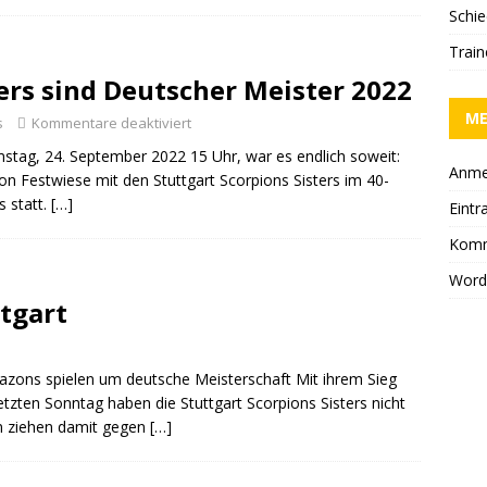
Schie
Trai
ters sind Deutscher Meister 2022
M
s
Kommentare deaktiviert
stag, 24. September 2022 15 Uhr, war es endlich soweit:
Anme
ion Festwiese mit den Stuttgart Scorpions Sisters im 40-
s statt.
[…]
Eintr
Komm
Word
ttgart
azons spielen um deutsche Meisterschaft Mit ihrem Sieg
ten Sonntag haben die Stuttgart Scorpions Sisters nicht
n ziehen damit gegen
[…]