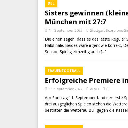
DBL
Sisters gewinnen (kleine
München mit 27:7
14. September 2022
Stuttgart Scorpions Si
Die einen sagen, dass es das letzte Regular
Halbfinale. Beides wäre irgendwie korrekt. D
Season Spiel gleichzeitig auch
[…]
FRAUENFOOTBALL
Erfolgreiche Premiere i
11. September 2022
AFVD
0
Am Sonntag 11. September fand der erste Sp
drei ausgeglichen Spielen stehen die Wettera
bestritten die Wetterau Bull gegen die Kasse