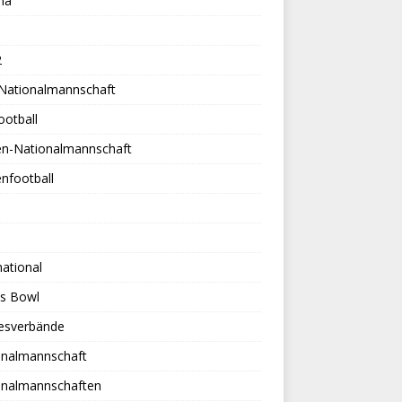
na
2
-Nationalmannschaft
ootball
en-Nationalmannschaft
nfootball
national
es Bowl
esverbände
onalmannschaft
onalmannschaften