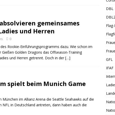
Coro
DBL
DBL
 absolvieren gemeinsames
Flag
Ladies und Herren
Flagf
ns
0
Frau
g des Rookie-Einführungsprogramms dazu. Wie schon im
Fraue
der Gießen Golden Dragons das Offseason-Training
adies und Herren getrennt. Doch in der
[…]
GFL
IFAF
Inter
am spielt beim Munich Game
Ladi
Land
München im Allianz Arena die Seattle Seahawks auf die
Nati
 NFL in Deutschland antreten, dann haben auch die
Nati