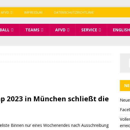
 AFVD
IMPRESSUM
DATENSCHUTZRICHTLINIE
BALL
TEAMS
AFVD
SERVICE
ENGLISH
NE
p 2023 in München schließt die
Neue
Facet
Volle
eliste Binnen nur eines Wochenendes nach Ausschreibung
errei