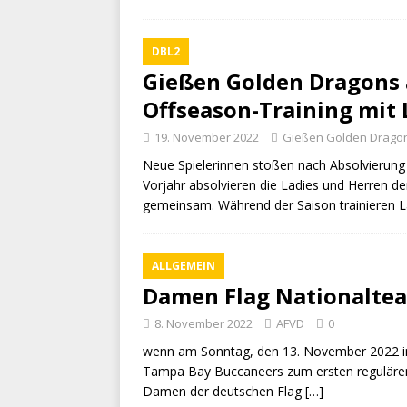
DBL2
Gießen Golden Dragons
Offseason-Training mit 
19. November 2022
Gießen Golden Drago
Neue Spielerinnen stoßen nach Absolvierun
Vorjahr absolvieren die Ladies und Herren 
gemeinsam. Während der Saison trainieren L
ALLGEMEIN
Damen Flag Nationalte
8. November 2022
AFVD
0
wenn am Sonntag, den 13. November 2022 in 
Tampa Bay Buccaneers zum ersten regulären
Damen der deutschen Flag
[…]