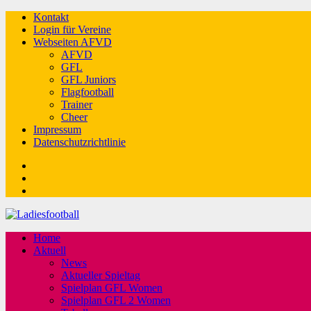
Kontakt
Login für Vereine
Webseiten AFVD
AFVD
GFL
GFL Juniors
Flagfootball
Trainer
Cheer
Impressum
Datenschutzrichtlinie
Facebook
Twitter
Youtube
Home
Aktuell
News
Aktueller Spieltag
Spielplan GFL Women
Spielplan GFL 2 Women