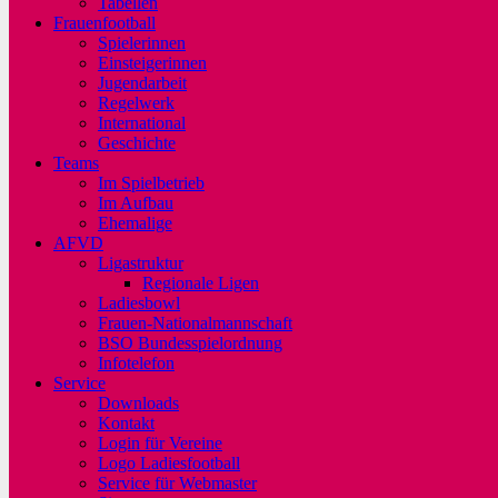
Tabellen
Frauenfootball
Spielerinnen
Einsteigerinnen
Jugendarbeit
Regelwerk
International
Geschichte
Teams
Im Spielbetrieb
Im Aufbau
Ehemalige
AFVD
Ligastruktur
Regionale Ligen
Ladiesbowl
Frauen-Nationalmannschaft
BSO Bundesspielordnung
Infotelefon
Service
Downloads
Kontakt
Login für Vereine
Logo Ladiesfootball
Service für Webmaster