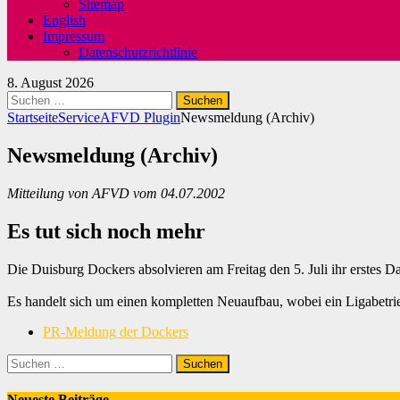
Sitemap
English
Impressum
Datenschutzrichtlinie
8. August 2026
Suchen
nach:
Startseite
Service
AFVD Plugin
Newsmeldung (Archiv)
Newsmeldung (Archiv)
Mitteilung von AFVD vom 04.07.2002
Es tut sich noch mehr
Die Duisburg Dockers absolvieren am Freitag den 5. Juli ihr erstes D
Es handelt sich um einen kompletten Neuaufbau, wobei ein Ligabetrieb 
PR-Meldung der Dockers
Suchen
nach:
Neueste Beiträge