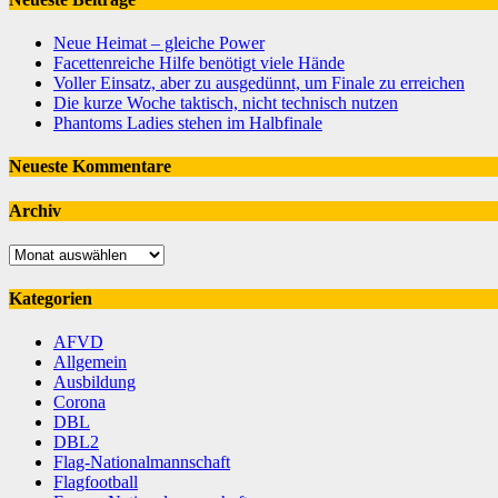
Neue Heimat – gleiche Power
Facettenreiche Hilfe benötigt viele Hände
Voller Einsatz, aber zu ausgedünnt, um Finale zu erreichen
Die kurze Woche taktisch, nicht technisch nutzen
Phantoms Ladies stehen im Halbfinale
Neueste Kommentare
Archiv
Archiv
Kategorien
AFVD
Allgemein
Ausbildung
Corona
DBL
DBL2
Flag-Nationalmannschaft
Flagfootball