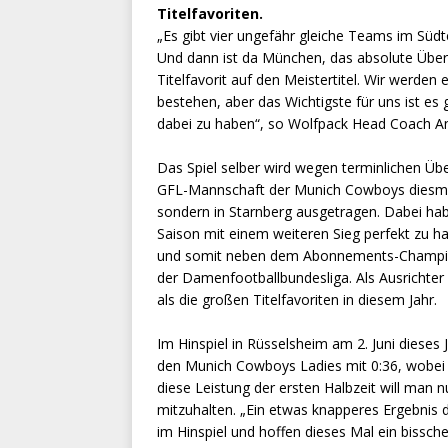
Titelfavoriten.
„Es gibt vier ungefähr gleiche Teams im Süd
Und dann ist da München, das absolute Übe
Titelfavorit auf den Meistertitel. Wir werden
bestehen, aber das Wichtigste für uns ist es
dabei zu haben“, so Wolfpack Head Coach A
Das Spiel selber wird wegen terminlichen Üb
GFL-Mannschaft der Munich Cowboys diesma
sondern in Starnberg ausgetragen. Dabei ha
Saison mit einem weiteren Sieg perfekt zu ha
und somit neben dem Abonnements-Champion 
der Damenfootballbundesliga. Als Ausrichte
als die großen Titelfavoriten in diesem Jahr.
Im Hinspiel in Rüsselsheim am 2. Juni diese
den Munich Cowboys Ladies mit 0:36, wobei di
diese Leistung der ersten Halbzeit will man
mitzuhalten. „Ein etwas knapperes Ergebnis d
im Hinspiel und hoffen dieses Mal ein bissch