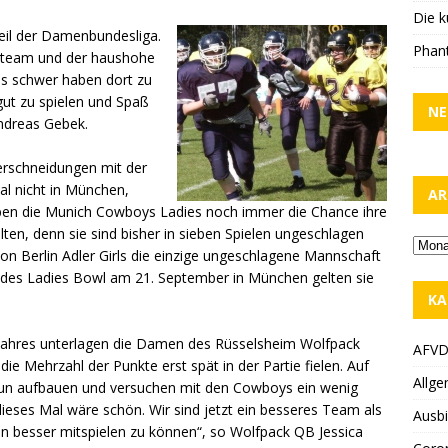
Die k
teil der Damenbundesliga.
Phant
rteam und der haushohe
 es schwer haben dort zu
 gut zu spielen und Spaß
NE
ndreas Gebek.
erschneidungen mit der
l nicht in München,
AR
ben die Munich Cowboys Ladies noch immer die Chance ihre
lten, denn sie sind bisher in sieben Spielen ungeschlagen
Berlin Adler Girls die einzige ungeschlagene Mannschaft
r des Ladies Bowl am 21. September in München gelten sie
KA
s Jahres unterlagen die Damen des Rüsselsheim Wolfpack
AFV
e Mehrzahl der Punkte erst spät in der Partie fielen. Auf
Allge
 nun aufbauen und versuchen mit den Cowboys ein wenig
ieses Mal wäre schön. Wir sind jetzt ein besseres Team als
Ausbi
en besser mitspielen zu können“, so Wolfpack QB Jessica