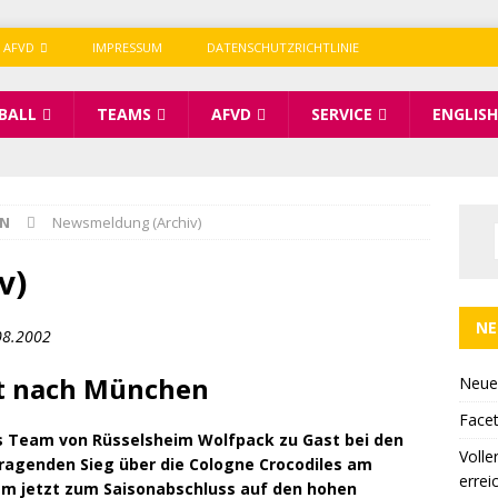
 AFVD
IMPRESSUM
DATENSCHUTZRICHTLINIE
BALL
TEAMS
AFVD
SERVICE
ENGLISH
IN
Newsmeldung (Archiv)
v)
NE
08.2002
rt nach München
Neue
Facet
as Team von Rüsselsheim Wolfpack zu Gast bei den
Volle
agenden Sieg über die Cologne Crocodiles am
errei
am jetzt zum Saisonabschluss auf den hohen