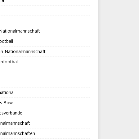
na
2
-Nationalmannschaft
ootball
en-Nationalmannschaft
nfootball
national
es Bowl
esverbände
onalmannschaft
onalmannschaften