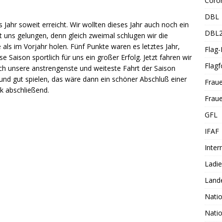
Coro
DBL
s Jahr soweit erreicht. Wir wollten dieses Jahr auch noch ein
DBL
 uns gelungen, denn gleich zweimal schlugen wir die
als im Vorjahr holen. Fünf Punkte waren es letztes Jahr,
Flag
se Saison sportlich für uns ein großer Erfolg. Jetzt fahren wir
Flagf
h unsere anstrengenste und weiteste Fahrt der Saison
und gut spielen, das wäre dann ein schöner Abschluß einer
Frau
k abschließend.
Fraue
GFL
IFAF
Inter
Ladi
Land
Nati
Nati