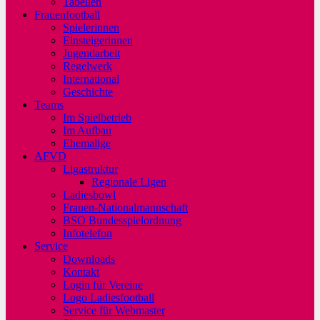
Tabellen
Frauenfootball
Spielerinnen
Einsteigerinnen
Jugendarbeit
Regelwerk
International
Geschichte
Teams
Im Spielbetrieb
Im Aufbau
Ehemalige
AFVD
Ligastruktur
Regionale Ligen
Ladiesbowl
Frauen-Nationalmannschaft
BSO Bundesspielordnung
Infotelefon
Service
Downloads
Kontakt
Login für Vereine
Logo Ladiesfootball
Service für Webmaster