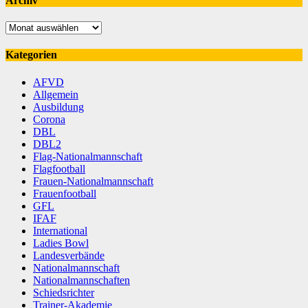
Archiv
Archiv
Kategorien
AFVD
Allgemein
Ausbildung
Corona
DBL
DBL2
Flag-Nationalmannschaft
Flagfootball
Frauen-Nationalmannschaft
Frauenfootball
GFL
IFAF
International
Ladies Bowl
Landesverbände
Nationalmannschaft
Nationalmannschaften
Schiedsrichter
Trainer-Akademie