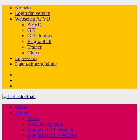
Kontakt
Login für Vereine
Webseiten AFVD
AFVD
GFL
GFL Juniors
Flagfootball
Trainer
Cheer
Impressum
Datenschutzrichtlinie
Facebook
Twitter
Youtube
Home
Aktuell
News
Aktueller Spieltag
Spielplan GFL Women
Spielplan GFL 2 Women