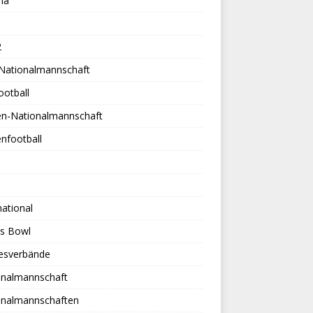
na
2
-Nationalmannschaft
ootball
en-Nationalmannschaft
nfootball
national
es Bowl
esverbände
onalmannschaft
onalmannschaften