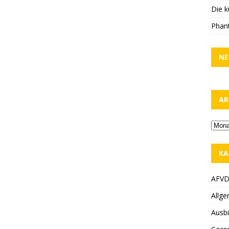
Die k
Phant
NE
AR
KA
AFV
Allge
Ausbi