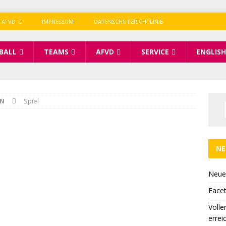
 AFVD
IMPRESSUM
DATENSCHUTZRICHTLINIE
BALL
TEAMS
AFVD
SERVICE
ENGLISH
IN
Spiel
NE
Neue
Facet
Volle
errei