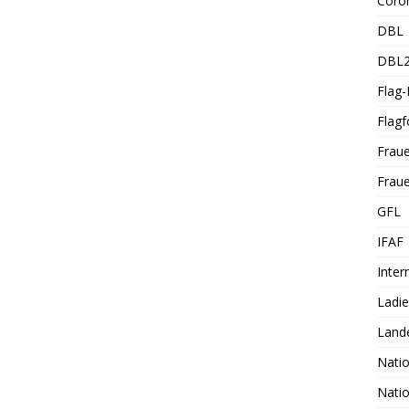
Coro
DBL
DBL
Flag
Flagf
Frau
Fraue
GFL
IFAF
Inter
Ladi
Land
Nati
Nati