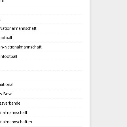
na
2
-Nationalmannschaft
ootball
en-Nationalmannschaft
nfootball
national
es Bowl
esverbände
onalmannschaft
onalmannschaften