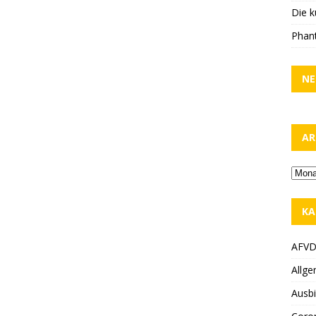
Die k
Phant
NE
AR
KA
AFV
Allge
Ausbi