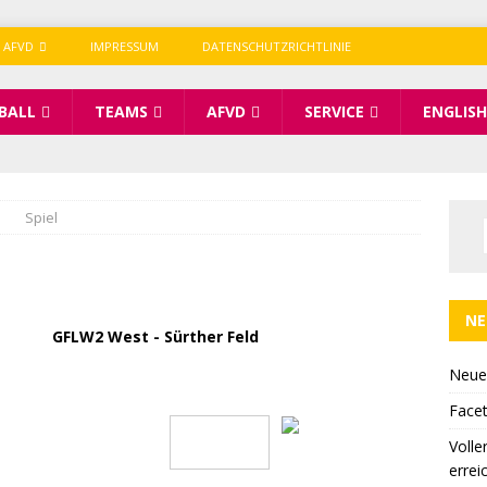
 AFVD
IMPRESSUM
DATENSCHUTZRICHTLINIE
BALL
TEAMS
AFVD
SERVICE
ENGLISH
Spiel
NE
GFLW2 West - Sürther Feld
Bochum Miners
Neue
Facet
36
Volle
errei