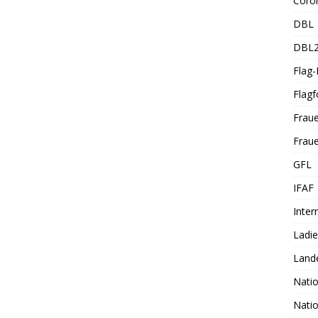
Coro
DBL
DBL
Flag
Flagf
Frau
Fraue
GFL
IFAF
Inter
Ladi
Land
Nati
Nati