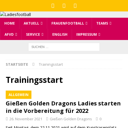
HOME
AKTUELL
FRAUENFOOTBALL
TEAMS
AFVD
SERVICE
ENGLISH
IMPRESSUM
STARTSEITE
Trainingsstart
Trainingsstart
ALLGEMEIN
Gießen Golden Dragons Ladies starten
in die Vorbereitung für 2022
26. November 2021
Gießen Golden Dragons
0
Seit Montag, dem 22.11.2021 wird auf dem Kunstrasenplatz