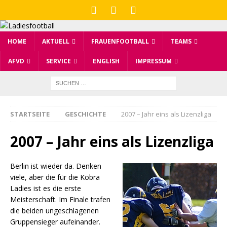
HOME
AKTUELL
FRAUENFOOTBALL
TEAMS
AFVD
SERVICE
ENGLISH
IMPRESSUM
STARTSEITE
GESCHICHTE
2007 – Jahr eins als Lizenzliga
2007 – Jahr eins als Lizenzliga
Berlin ist wieder da. Denken
viele, aber die für die Kobra
Ladies ist es die erste
Meisterschaft. Im Finale trafen
die beiden ungeschlagenen
Gruppensieger aufeinander.