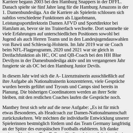
Karriere begann 2003 bei den Hamburg Snappers in der DFFL.
Danach spielte sie fünf Jahre lang für die Hamburg Amazons in der
1. Damenbundesliga. An die Karriere als Spielerin schlossen sich
nahtlos verschiedene Funktionen als Ligaobmann,
Leistungssportdirektorin Damen AFVD und Sportdirektor bei
HamJam an, bevor sie ins Trainerfach wechselte. Dort sammelte sie
viele Erfahrungen auf unterschiedlichen Positionen sowohl bei
Jugend als auch Herren Teams und in den Landesjugendauswahlen
von Bawü und Schleswig-Holstein. Im Jahr 2019 war sie Coach
beim NFL-Flagprogramm, 2020 und 2021 war sie gleich in
Dreifachfunktion als HC, OC und QB-Coach bei den HH Blue
Devilyns in der Damenbundesliga aktiv und im vergangenen Jahr
fungierte sie als OC bei den Hamburg Junior Devils.
In diesem Jahr wird sich die A- Lizenztrainerin ausschließlich auf
ihre Aufgabe als Nationaltrainerin konzentrieren, viele Gespräche
wurden bereits geführt und Tryouts und Camps sind bereits in
Planung. Die bisherigen Coordinatoren werden an ihrer Seite
bleiben, mit den restlichen Coaches laufen die Gespräche noch.
Manthey freut sich sehr auf die neue Aufgabe: „Es ist für mich
etwas Besonderes, als Headcoach zur Damen-Nationalmannschaft
zurückzukehren. Wir möchten die individuelle Entwicklung unserer
Spielerinnen bestmöglich fördern und das Team Germany langfristig
an der Spitze des europäischen Footballs etablieren. Ich danke