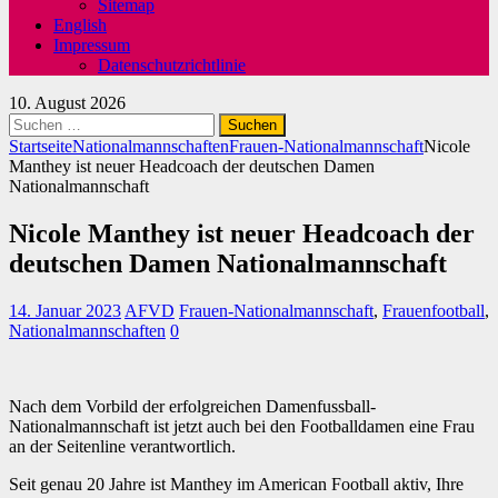
Sitemap
English
Impressum
Datenschutzrichtlinie
10. August 2026
Suchen
nach:
Startseite
Nationalmannschaften
Frauen-Nationalmannschaft
Nicole
Manthey ist neuer Headcoach der deutschen Damen
Nationalmannschaft
Nicole Manthey ist neuer Headcoach der
deutschen Damen Nationalmannschaft
14. Januar 2023
AFVD
Frauen-Nationalmannschaft
,
Frauenfootball
,
Nationalmannschaften
0
Nach dem Vorbild der erfolgreichen Damenfussball-
Nationalmannschaft ist jetzt auch bei den Footballdamen eine Frau
an der Seitenline verantwortlich.
Seit genau 20 Jahre ist Manthey im American Football aktiv, Ihre