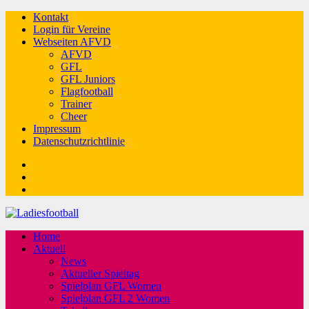
Kontakt
Login für Vereine
Webseiten AFVD
AFVD
GFL
GFL Juniors
Flagfootball
Trainer
Cheer
Impressum
Datenschutzrichtlinie
Facebook
Twitter
Youtube
Home
Aktuell
News
Aktueller Spieltag
Spielplan GFL Women
Spielplan GFL 2 Women