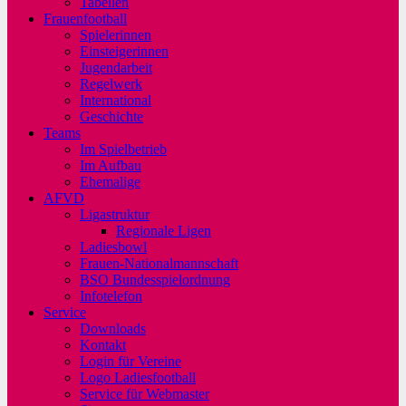
Tabellen
Frauenfootball
Spielerinnen
Einsteigerinnen
Jugendarbeit
Regelwerk
International
Geschichte
Teams
Im Spielbetrieb
Im Aufbau
Ehemalige
AFVD
Ligastruktur
Regionale Ligen
Ladiesbowl
Frauen-Nationalmannschaft
BSO Bundesspielordnung
Infotelefon
Service
Downloads
Kontakt
Login für Vereine
Logo Ladiesfootball
Service für Webmaster