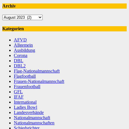
Archiv
Archiv
Kategorien
AFVD
Allgemein
Ausbildung
Corona
DBL
DBL2
Flag-Nationalmannschaft
Flagfootball
Frauen-Nationalmannschaft
Frauenfootball
GFL
IFAF
International
Ladies Bowl
Landesverbände
Nationalmannschaft
Nationalmannschaften
Schiedsrichter