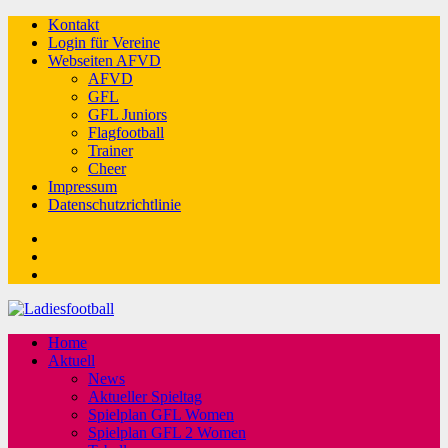
Kontakt
Login für Vereine
Webseiten AFVD
AFVD
GFL
GFL Juniors
Flagfootball
Trainer
Cheer
Impressum
Datenschutzrichtlinie
Facebook
Twitter
Youtube
Home
Aktuell
News
Aktueller Spieltag
Spielplan GFL Women
Spielplan GFL 2 Women