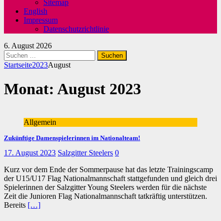
Sitemap
English
Impressum
Datenschutzrichtlinie
6. August 2026
Suchen
nach:
Startseite
2023
August
Monat:
August 2023
Allgemein
Zukünftige Damenspielerinnen im Nationalteam!
17. August 2023
Salzgitter Steelers
0
Kurz vor dem Ende der Sommerpause hat das letzte Trainingscamp
der U15/U17 Flag Nationalmannschaft stattgefunden und gleich drei
Spielerinnen der Salzgitter Young Steelers werden für die nächste
Zeit die Junioren Flag Nationalmannschaft tatkräftig unterstützen.
Bereits
[…]