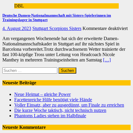
DBL
Deutsche Damen-Nationalmannschaft mit Sisters-Spielerinnen im
Trainingslager in Stuttgart
für
4. August 2023
Stuttgart Scorpions Sisters
Kommentare deaktiviert
De
Am vergangenen Wochenende hat sich der erweiterte Damen-
Da
Nationalmannschaftskader in Stuttgart auf ihr nächstes Spiel in
Na
Barcelona vorbereitet.Trotz durchwachsenem Wetter trainierte der
mi
fast 100-köpfige Tross unter Leitung von Headcoach Nicole
Sis
Manthey in mehreren Trainingseinheiten am Samstag
[…]
Sp
im
Suchen
Tr
nach:
in
Stu
Neueste Beiträge
Neue Heimat – gleiche Power
Facettenreiche Hilfe benötigt viele Hände
Voller Einsatz, aber zu ausgedünnt, um Finale zu erreichen
Die kurze Woche taktisch, nicht technisch nutzen
Phantoms Ladies stehen im Halbfinale
Neueste Kommentare