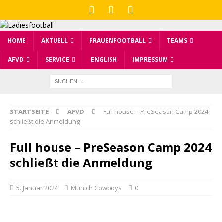
HOME
AKTUELL
FRAUENFOOTBALL
TEAMS
AFVD
SERVICE
ENGLISH
IMPRESSUM
STARTSEITE
AFVD
Full house – PreSeason Camp 2024
schließt die Anmeldung
Full house – PreSeason Camp 2024
schließt die Anmeldung
5. Januar 2024
Munich Cowboys
0