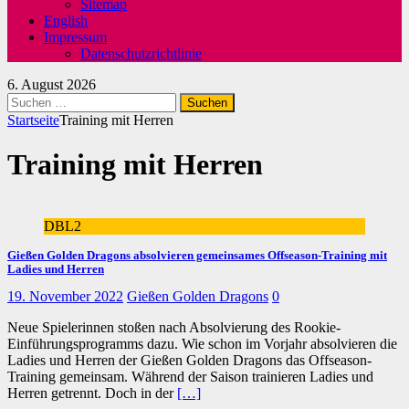
Sitemap
English
Impressum
Datenschutzrichtlinie
6. August 2026
Suchen
nach:
Startseite
Training mit Herren
Training mit Herren
DBL2
Gießen Golden Dragons absolvieren gemeinsames Offseason-Training mit
Ladies und Herren
19. November 2022
Gießen Golden Dragons
0
Neue Spielerinnen stoßen nach Absolvierung des Rookie-
Einführungsprogramms dazu. Wie schon im Vorjahr absolvieren die
Ladies und Herren der Gießen Golden Dragons das Offseason-
Training gemeinsam. Während der Saison trainieren Ladies und
Herren getrennt. Doch in der
[…]