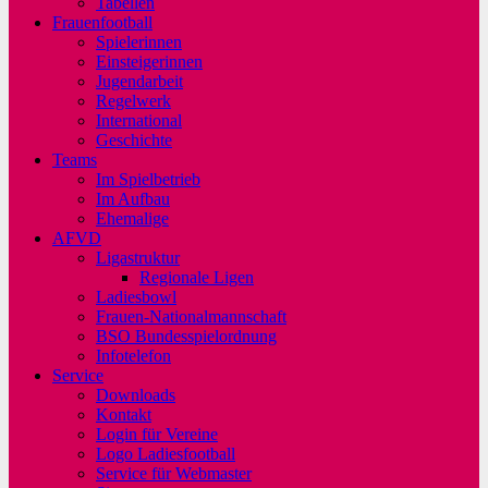
Tabellen
Frauenfootball
Spielerinnen
Einsteigerinnen
Jugendarbeit
Regelwerk
International
Geschichte
Teams
Im Spielbetrieb
Im Aufbau
Ehemalige
AFVD
Ligastruktur
Regionale Ligen
Ladiesbowl
Frauen-Nationalmannschaft
BSO Bundesspielordnung
Infotelefon
Service
Downloads
Kontakt
Login für Vereine
Logo Ladiesfootball
Service für Webmaster