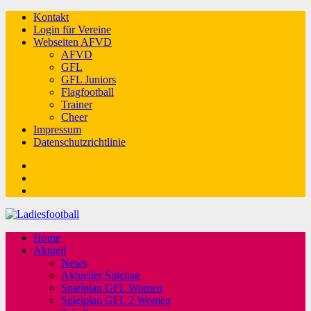
Kontakt
Login für Vereine
Webseiten AFVD
AFVD
GFL
GFL Juniors
Flagfootball
Trainer
Cheer
Impressum
Datenschutzrichtlinie
Facebook
Twitter
Youtube
Home
Aktuell
News
Aktueller Spieltag
Spielplan GFL Women
Spielplan GFL 2 Women