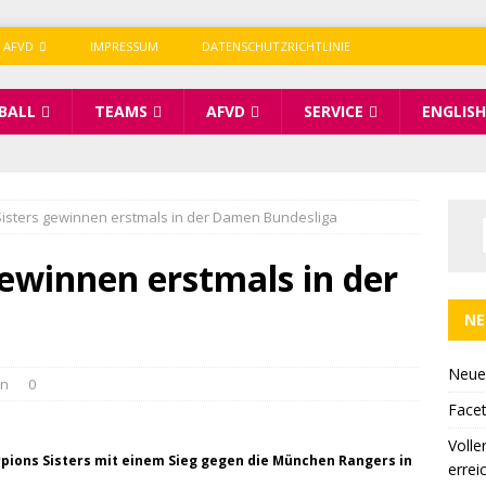
 AFVD
IMPRESSUM
DATENSCHUTZRICHTLINIE
BALL
TEAMS
AFVD
SERVICE
ENGLISH
Sisters gewinnen erstmals in der Damen Bundesliga
gewinnen erstmals in der
NE
Neue
in
0
Facet
Volle
rpions Sisters mit einem Sieg gegen die München Rangers in
errei