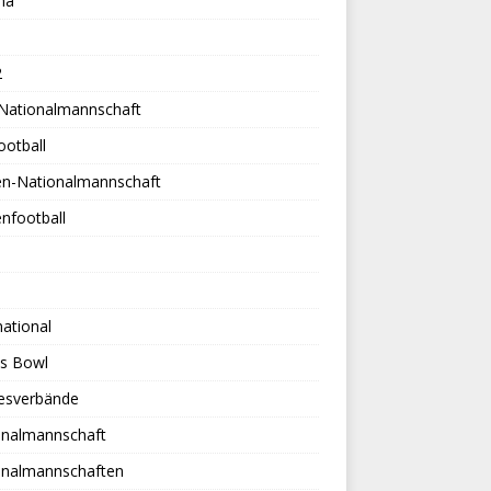
na
2
-Nationalmannschaft
ootball
en-Nationalmannschaft
nfootball
national
es Bowl
esverbände
onalmannschaft
onalmannschaften