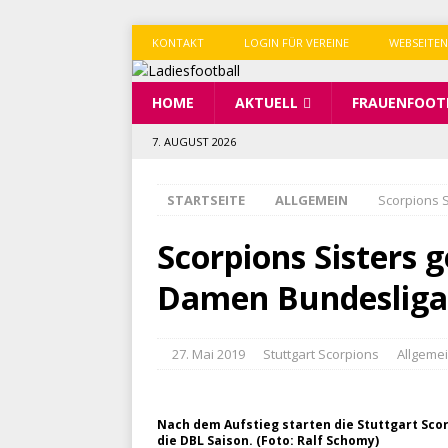
KONTAKT
LOGIN FÜR VEREINE
WEBSEITEN
HOME
AKTUELL
FRAUENFOOT
7. AUGUST 2026
STARTSEITE
ALLGEMEIN
Scorpions 
Scorpions Sisters 
Damen Bundesliga
27. Mai 2019
Stuttgart Scorpions
Allgeme
Nach dem Aufstieg starten die Stuttgart Sco
die DBL Saison. (Foto: Ralf Schomy)