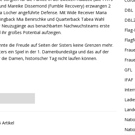
Coro
) und Mareike Dissemond (Fumble Recovery) erzwangen 2
DBL
na Locher angeführte Defense. Mit Wide Receiver Maria
unningback Mia Benirschke und Quarterback Tabea Wahl
DBL
er Neuzugänge aus benachbarten Nachwuchsteams erste
Flag
hr großes Potential aufzeigen.
Flagf
nnte die Freude auf Seiten der Sisters keine Grenzen mehr.
Frau
ters ein Spiel in der 1. Damenbundesliga und das auf der
 die Damen, historischer Tag nicht laufen können.
Fraue
GFL
IFAF
Inter
Ladi
Land
Nati
 Artikel
Nati