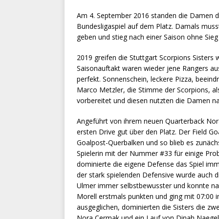
Am 4. September 2016 standen die Damen der
Bundesligaspiel auf dem Platz. Damals mus
geben und stieg nach einer Saison ohne Sieg 
2019 greifen die Stuttgart Scorpions Sisters
Saisonauftakt waren wieder jene Rangers 
perfekt. Sonnenschein, leckere Pizza, beeind
Marco Metzler, die Stimme der Scorpions, als
vorbereitet und diesen nutzten die Damen n
Angeführt von ihrem neuen Quarterback Nora
ersten Drive gut über den Platz. Der Field G
Goalpost-Querbalken und so blieb es zunächs
Spielerin mit der Nummer #33 für einige Pro
dominierte die eigene Defense das Spiel im
der stark spielenden Defensive wurde auch 
Ulmer immer selbstbewusster und konnte nac
Morell erstmals punkten und ging mit 07:00 i
ausgeglichen, dominierten die Sisters die z
Nora Cermak und ein Lauf von Dinah Naegele 