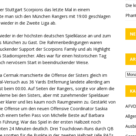
Die k
 Stuttgart Scorpions das letzte Mal in einem
Phant
ste man sich den München Rangers mit 19:00 geschlagen
wieder in die Zweite Liga ab.
NE
 wieder in der höchsten deutschen Spielklasse an und zum
aus München zu Gast. Die Rahmenbedingungen waren
ruckender Support der Scorpions Family und als Highlight
 Stadionsprecher. Alles war für einen historischen Tag
AR
ach nervösem Start in beeindruckender Weise.
 Cermak marschierte die Offense der Sisters gleich im
oal-Versuch aus 36 Yards Entfernung landete allerding am
t beim 00:00. Auf Seiten der Rangers, sorgte vor allem die
KA
bleme bei den Sisters, aber mit zunehmender Spieldauer
mer klarer und lies kaum noch Raumgewinn zu. Gestärkt von
AFV
die Offense um den neuen Offensive Coordinator Saskia
h einem tiefen Pass von Michelle Beste auf Barbara
Allge
n Führung. War das Spiel in der ersten Halbzeit noch
Ausbi
weiten 24 Minuten deutlich. Drei Touchdown-Runs durch QB
sorgten für die Punkte in der zweiten Halbzeit (alle PATs