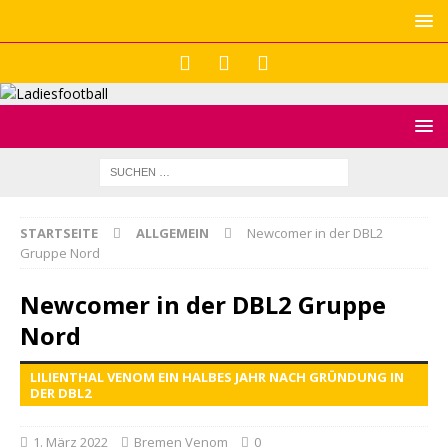
STARTSEITE
ALLGEMEIN
Newcomer in der DBL2
Gruppe Nord
Newcomer in der DBL2 Gruppe
Nord
LILIENTHAL VENOM EIN HALBES JAHR NACH GRÜNDUNG IN
DER DBL2
1. März 2022
Bremen Venom
0